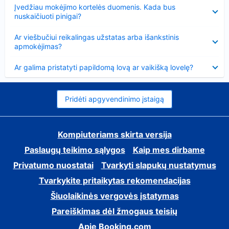
Suglausta
Įvedžiau mokėjimo kortelės duomenis. Kada bus
nuskaičiuoti pinigai?
Suglausta
Ar viešbučiui reikalingas užstatas arba išankstinis
apmokėjimas?
Suglausta
Ar galima pristatyti papildomą lovą ar vaikišką lovelę?
Pridėti apgyvendinimo įstaigą
Kompiuteriams skirta versija
Paslaugų teikimo sąlygos
Kaip mes dirbame
Privatumo nuostatai
Tvarkyti slapukų nustatymus
Tvarkykite pritaikytas rekomendacijas
Šiuolaikinės vergovės įstatymas
Pareiškimas dėl žmogaus teisių
Apie Booking.com