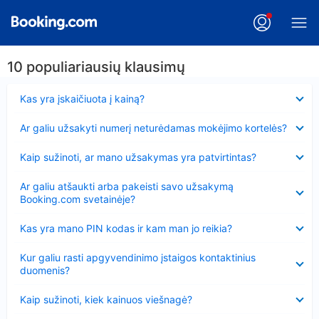
10 populiariausių klausimų
Suglausta
Kas yra įskaičiuota į kainą?
Suglausta
Ar galiu užsakyti numerį neturėdamas mokėjimo kortelės?
Suglausta
Kaip sužinoti, ar mano užsakymas yra patvirtintas?
Suglausta
Ar galiu atšaukti arba pakeisti savo užsakymą
Booking.com svetainėje?
Suglausta
Kas yra mano PIN kodas ir kam man jo reikia?
Suglausta
Kur galiu rasti apgyvendinimo įstaigos kontaktinius
duomenis?
Suglausta
Kaip sužinoti, kiek kainuos viešnagė?