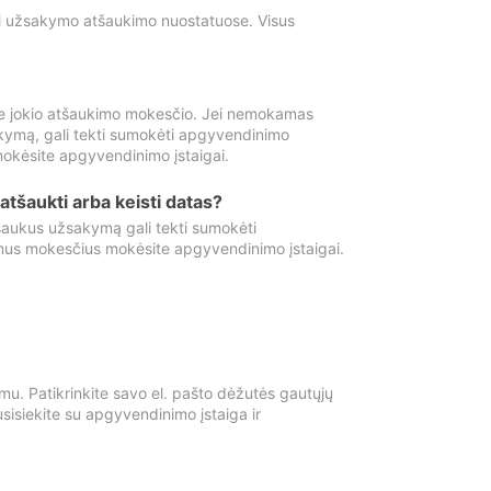
ti užsakymo atšaukimo nuostatuose. Visus
e jokio atšaukimo mokesčio. Jei nemokamas
kymą, gali tekti sumokėti apgyvendinimo
okėsite apgyvendinimo įstaigai.
atšaukti arba keisti datas?
aukus užsakymą gali tekti sumokėti
mus mokesčius mokėsite apgyvendinimo įstaigai.
mu. Patikrinkite savo el. pašto dėžutės gautųjų
usisiekite su apgyvendinimo įstaiga ir