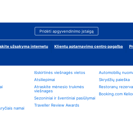
Pridėti apgyvendinimo įstaigą
skite užsakymą internetu
Klientų aptarnavimo centro pagalba
P
Išskirtinės viešnagės vietos
Automobilių nuom
Atsiliepimai
Skrydžių paieška
ai
Atraskite mėnesio trukmės
Restoranų rezerva
viešnages
Booking.com Keli
Sezoniniai ir šventiniai pasiūlymai
Traveller Review Awards
ryčiais namai