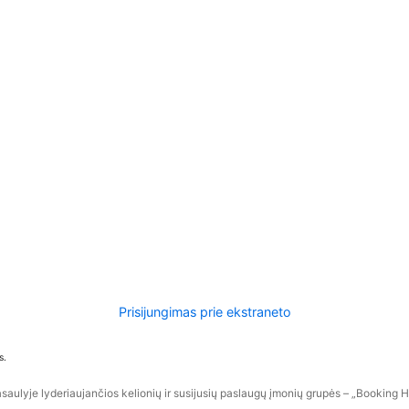
Prisijungimas prie ekstraneto
s.
aulyje lyderiaujančios kelionių ir susijusių paslaugų įmonių grupės – „Booking Hol