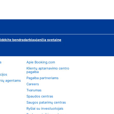
ridėkite bendradarbiaujančią svetainę
a
Apie Booking.com
Klientų aptarnavimo centro
pagalba
cijos
Pagalba partneriams
onių agentams
Careers
Tvarumas
Spaudos centras
Saugos patarimų centras
Ryšiai su investuotojais