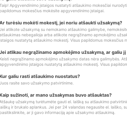
Taip! Apgyvendinimo įstaigos nustatyti atšaukimo mokesčiai nurody
papildomus mokesčius mokėsite apgyvendinimo įstaigai.
Ar turėsiu mokėti mokestį, jei noriu atšaukti užsakymą?
Jei atlikote užsakymą su nemokamo atšaukimo galimybe, nemokėsit
atšaukimas nebegalioja arba atlikote negrąžinamo apmokėjimo užsa
įstaigos nustatytą atšaukimo mokestį. Visus papildomus mokesčius m
Jei atlikau negrąžinamo apmokėjimo užsakymą, ar galiu jį 
Keisti negrąžinamo apmokėjimo užsakymo datas nėra galimybės. Atš
apgyvendinimo įstaigos nustatytą atšaukimo mokestį. Visus papildo
Kur galiu rasti atšaukimo nuostatus?
Juos rasite savo užsakymo patvirtinime.
Kaip sužinoti, ar mano užsakymas buvo atšauktas?
Atšaukę užsakymą turėtumėte gauti el. laišką su atšaukimo patvirtini
laiškų ir brukalo aplankus. Jei per 24 valandas negausite el. laiško, s
pasitikslinkite, ar ji gavo informaciją apie užsakymo atšaukimą.