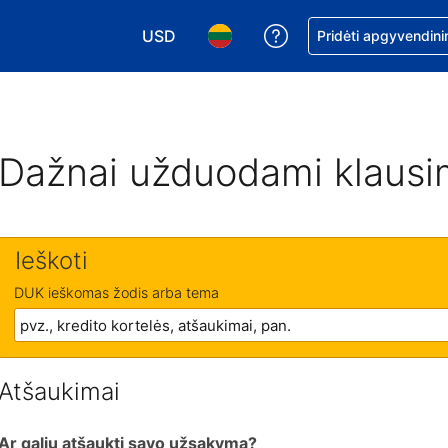
USD
Pagalba dėl užsaky
Pridėti apgyvendini
Pasirinkite valiutą. Jūsų pasirinkta valiu
Pasirinkite kalbą. Jūsų pasirink
Dažnai užduodami klausi
Ieškoti
DUK ieškomas žodis arba tema
Atšaukimai
Ar galiu atšaukti savo užsakymą?