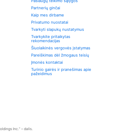
Paslaugų teikimo sąlygos
Partnerių ginčai
Kaip mes dirbame
Privatumo nuostatai
Tvarkyti slapukų nustatymus
Tvarkykite pritaikytas
rekomendacijas
Šiuolaikinės vergovės įstatymas
Pareiškimas dėl žmogaus teisių
Įmonės kontaktai
Turinio gairės ir pranešimas apie
pažeidimus
dings Inc.“ – dalis.