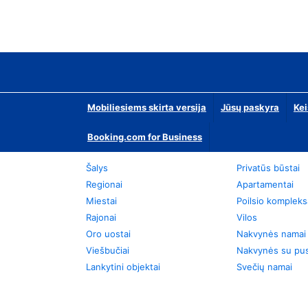
Mobiliesiems skirta versija
Jūsų paskyra
Kei
Booking.com for Business
Šalys
Privatūs būstai
Regionai
Apartamentai
Miestai
Poilsio kompleks
Rajonai
Vilos
Oro uostai
Nakvynės namai
Viešbučiai
Nakvynės su pus
Lankytini objektai
Svečių namai