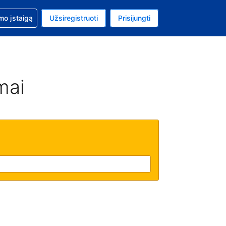
mo
mo įstaigą
Užsiregistruoti
Prisijungti
ta: Jungtinių Valstijų doleris
ta kalba: Lietuvių
mai