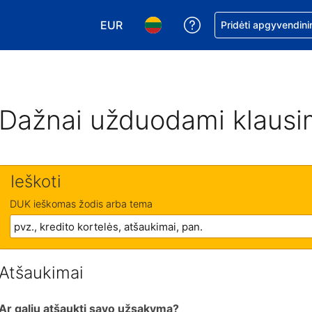
EUR
Pagalba dėl užsaky
Pridėti apgyvendini
Pasirinkite valiutą. Jūsų pasirinkta vali
Pasirinkite kalbą. Jūsų pasirink
Dažnai užduodami klausi
Ieškoti
DUK ieškomas žodis arba tema
Atšaukimai
Ar galiu atšaukti savo užsakymą?