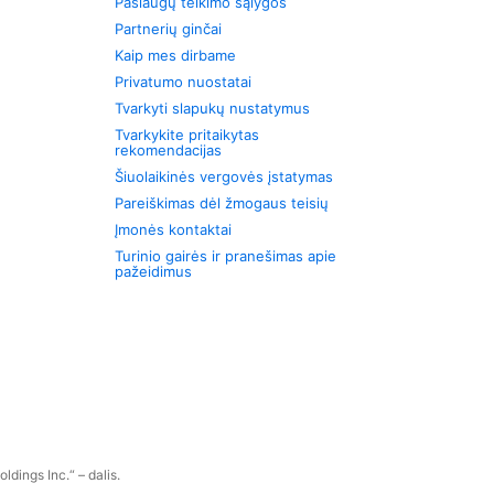
Paslaugų teikimo sąlygos
Partnerių ginčai
Kaip mes dirbame
Privatumo nuostatai
Tvarkyti slapukų nustatymus
Tvarkykite pritaikytas
rekomendacijas
Šiuolaikinės vergovės įstatymas
Pareiškimas dėl žmogaus teisių
Įmonės kontaktai
Turinio gairės ir pranešimas apie
pažeidimus
dings Inc.“ – dalis.