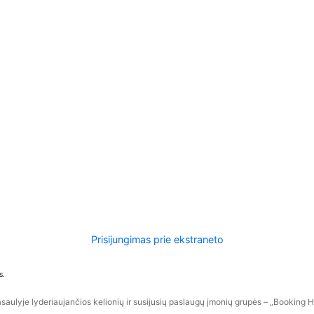
Prisijungimas prie ekstraneto
s.
aulyje lyderiaujančios kelionių ir susijusių paslaugų įmonių grupės – „Booking Hol