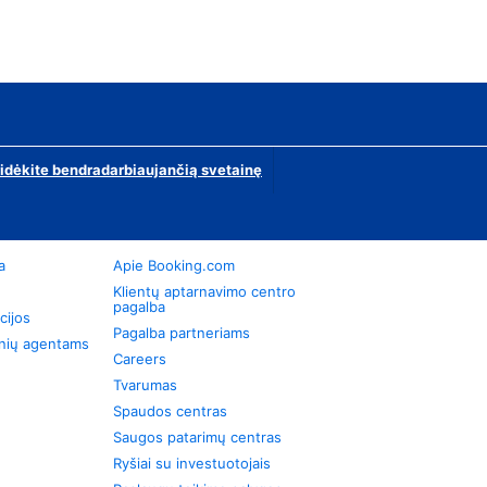
ridėkite bendradarbiaujančią svetainę
a
Apie Booking.com
Klientų aptarnavimo centro
pagalba
cijos
Pagalba partneriams
onių agentams
Careers
Tvarumas
Spaudos centras
Saugos patarimų centras
Ryšiai su investuotojais