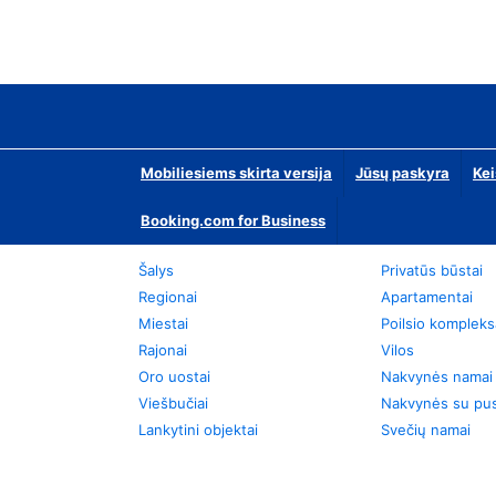
Mobiliesiems skirta versija
Jūsų paskyra
Kei
Booking.com for Business
Šalys
Privatūs būstai
Regionai
Apartamentai
Miestai
Poilsio kompleks
Rajonai
Vilos
Oro uostai
Nakvynės namai
Viešbučiai
Nakvynės su pus
Lankytini objektai
Svečių namai