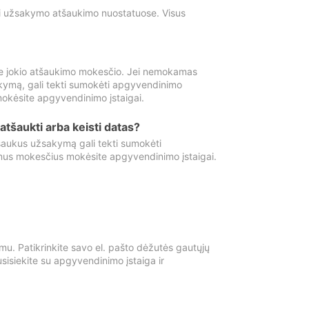
ti užsakymo atšaukimo nuostatuose. Visus
e jokio atšaukimo mokesčio. Jei nemokamas
kymą, gali tekti sumokėti apgyvendinimo
okėsite apgyvendinimo įstaigai.
atšaukti arba keisti datas?
aukus užsakymą gali tekti sumokėti
mus mokesčius mokėsite apgyvendinimo įstaigai.
mu. Patikrinkite savo el. pašto dėžutės gautųjų
usisiekite su apgyvendinimo įstaiga ir