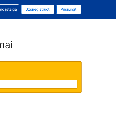
mo
mo įstaigą
Užsiregistruoti
Prisijungti
uta: Euras
ta kalba: Lietuvių
mai