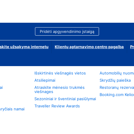
Pridėti apgyvendinimo įstaigą
skite užsakymą internetu
Klientų aptarnavimo centro pagalba
P
Išskirtinės viešnagės vietos
Automobilių nuom
Atsiliepimai
Skrydžių paieška
ai
Atraskite mėnesio trukmės
Restoranų rezerva
viešnages
Booking.com Keli
Sezoniniai ir šventiniai pasiūlymai
Traveller Review Awards
ryčiais namai