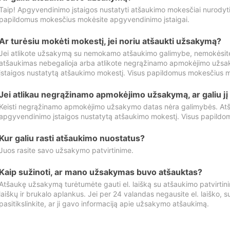
Taip! Apgyvendinimo įstaigos nustatyti atšaukimo mokesčiai nurody
papildomus mokesčius mokėsite apgyvendinimo įstaigai.
Ar turėsiu mokėti mokestį, jei noriu atšaukti užsakymą?
Jei atlikote užsakymą su nemokamo atšaukimo galimybe, nemokėsit
atšaukimas nebegalioja arba atlikote negrąžinamo apmokėjimo užsa
įstaigos nustatytą atšaukimo mokestį. Visus papildomus mokesčius m
Jei atlikau negrąžinamo apmokėjimo užsakymą, ar galiu jį 
Keisti negrąžinamo apmokėjimo užsakymo datas nėra galimybės. Atš
apgyvendinimo įstaigos nustatytą atšaukimo mokestį. Visus papildo
Kur galiu rasti atšaukimo nuostatus?
Juos rasite savo užsakymo patvirtinime.
Kaip sužinoti, ar mano užsakymas buvo atšauktas?
Atšaukę užsakymą turėtumėte gauti el. laišką su atšaukimo patvirtini
laiškų ir brukalo aplankus. Jei per 24 valandas negausite el. laiško, s
pasitikslinkite, ar ji gavo informaciją apie užsakymo atšaukimą.