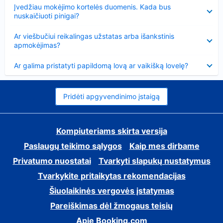
Suglausta
Įvedžiau mokėjimo kortelės duomenis. Kada bus
nuskaičiuoti pinigai?
Suglausta
Ar viešbučiui reikalingas užstatas arba išankstinis
apmokėjimas?
Suglausta
Ar galima pristatyti papildomą lovą ar vaikišką lovelę?
Pridėti apgyvendinimo įstaigą
Kompiuteriams skirta versija
Paslaugų teikimo sąlygos
Kaip mes dirbame
Privatumo nuostatai
Tvarkyti slapukų nustatymus
Tvarkykite pritaikytas rekomendacijas
Šiuolaikinės vergovės įstatymas
Pareiškimas dėl žmogaus teisių
Apie Booking.com