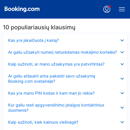
10 populiariausių klausimų
Suglausta
Kas yra įskaičiuota į kainą?
Suglausta
Ar galiu užsakyti numerį neturėdamas mokėjimo kortelės?
Suglausta
Kaip sužinoti, ar mano užsakymas yra patvirtintas?
Suglausta
Ar galiu atšaukti arba pakeisti savo užsakymą
Booking.com svetainėje?
Suglausta
Kas yra mano PIN kodas ir kam man jo reikia?
Suglausta
Kur galiu rasti apgyvendinimo įstaigos kontaktinius
duomenis?
Suglausta
Kaip sužinoti, kiek kainuos viešnagė?