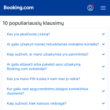
10 populiariausių klausimų
Suglausta
Kas yra įskaičiuota į kainą?
Suglausta
Ar galiu užsakyti numerį neturėdamas mokėjimo kortelės?
Suglausta
Kaip sužinoti, ar mano užsakymas yra patvirtintas?
Suglausta
Ar galiu atšaukti arba pakeisti savo užsakymą
Booking.com svetainėje?
Suglausta
Kas yra mano PIN kodas ir kam man jo reikia?
Suglausta
Kur galiu rasti apgyvendinimo įstaigos kontaktinius
duomenis?
Suglausta
Kaip sužinoti, kiek kainuos viešnagė?