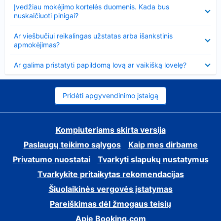
Suglausta
Įvedžiau mokėjimo kortelės duomenis. Kada bus
nuskaičiuoti pinigai?
Suglausta
Ar viešbučiui reikalingas užstatas arba išankstinis
apmokėjimas?
Suglausta
Ar galima pristatyti papildomą lovą ar vaikišką lovelę?
Pridėti apgyvendinimo įstaigą
Kompiuteriams skirta versija
Paslaugų teikimo sąlygos
Kaip mes dirbame
Privatumo nuostatai
Tvarkyti slapukų nustatymus
Tvarkykite pritaikytas rekomendacijas
Šiuolaikinės vergovės įstatymas
Pareiškimas dėl žmogaus teisių
Apie Booking.com