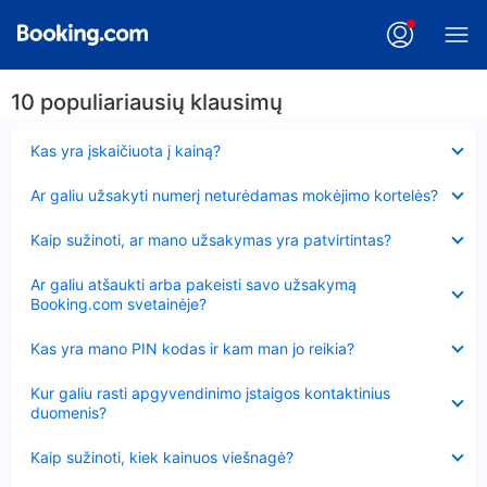
10 populiariausių klausimų
Suglausta
Kas yra įskaičiuota į kainą?
Suglausta
Ar galiu užsakyti numerį neturėdamas mokėjimo kortelės?
Suglausta
Kaip sužinoti, ar mano užsakymas yra patvirtintas?
Suglausta
Ar galiu atšaukti arba pakeisti savo užsakymą
Booking.com svetainėje?
Suglausta
Kas yra mano PIN kodas ir kam man jo reikia?
Suglausta
Kur galiu rasti apgyvendinimo įstaigos kontaktinius
duomenis?
Suglausta
Kaip sužinoti, kiek kainuos viešnagė?