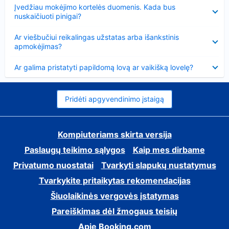
Suglausta
Įvedžiau mokėjimo kortelės duomenis. Kada bus
nuskaičiuoti pinigai?
Suglausta
Ar viešbučiui reikalingas užstatas arba išankstinis
apmokėjimas?
Suglausta
Ar galima pristatyti papildomą lovą ar vaikišką lovelę?
Pridėti apgyvendinimo įstaigą
Kompiuteriams skirta versija
Paslaugų teikimo sąlygos
Kaip mes dirbame
Privatumo nuostatai
Tvarkyti slapukų nustatymus
Tvarkykite pritaikytas rekomendacijas
Šiuolaikinės vergovės įstatymas
Pareiškimas dėl žmogaus teisių
Apie Booking.com