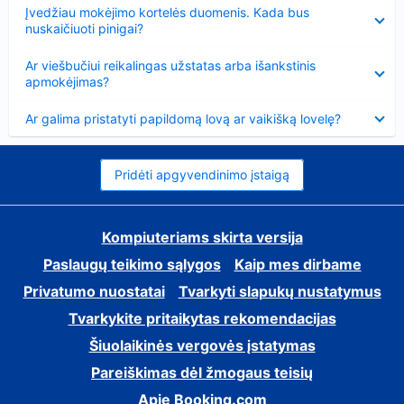
Suglausta
Įvedžiau mokėjimo kortelės duomenis. Kada bus
nuskaičiuoti pinigai?
Suglausta
Ar viešbučiui reikalingas užstatas arba išankstinis
apmokėjimas?
Suglausta
Ar galima pristatyti papildomą lovą ar vaikišką lovelę?
Pridėti apgyvendinimo įstaigą
Kompiuteriams skirta versija
Paslaugų teikimo sąlygos
Kaip mes dirbame
Privatumo nuostatai
Tvarkyti slapukų nustatymus
Tvarkykite pritaikytas rekomendacijas
Šiuolaikinės vergovės įstatymas
Pareiškimas dėl žmogaus teisių
Apie Booking.com