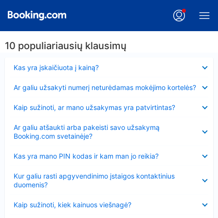
10 populiariausių klausimų
Suglausta
Kas yra įskaičiuota į kainą?
Suglausta
Ar galiu užsakyti numerį neturėdamas mokėjimo kortelės?
Suglausta
Kaip sužinoti, ar mano užsakymas yra patvirtintas?
Suglausta
Ar galiu atšaukti arba pakeisti savo užsakymą
Booking.com svetainėje?
Suglausta
Kas yra mano PIN kodas ir kam man jo reikia?
Suglausta
Kur galiu rasti apgyvendinimo įstaigos kontaktinius
duomenis?
Suglausta
Kaip sužinoti, kiek kainuos viešnagė?