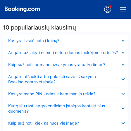
10 populiariausių klausimų
Suglausta
Kas yra įskaičiuota į kainą?
Suglausta
Ar galiu užsakyti numerį neturėdamas mokėjimo kortelės?
Suglausta
Kaip sužinoti, ar mano užsakymas yra patvirtintas?
Suglausta
Ar galiu atšaukti arba pakeisti savo užsakymą
Booking.com svetainėje?
Suglausta
Kas yra mano PIN kodas ir kam man jo reikia?
Suglausta
Kur galiu rasti apgyvendinimo įstaigos kontaktinius
duomenis?
Suglausta
Kaip sužinoti, kiek kainuos viešnagė?