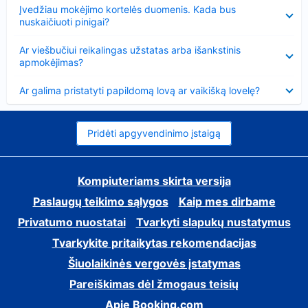
Suglausta
Įvedžiau mokėjimo kortelės duomenis. Kada bus
nuskaičiuoti pinigai?
Suglausta
Ar viešbučiui reikalingas užstatas arba išankstinis
apmokėjimas?
Suglausta
Ar galima pristatyti papildomą lovą ar vaikišką lovelę?
Pridėti apgyvendinimo įstaigą
Kompiuteriams skirta versija
Paslaugų teikimo sąlygos
Kaip mes dirbame
Privatumo nuostatai
Tvarkyti slapukų nustatymus
Tvarkykite pritaikytas rekomendacijas
Šiuolaikinės vergovės įstatymas
Pareiškimas dėl žmogaus teisių
Apie Booking.com