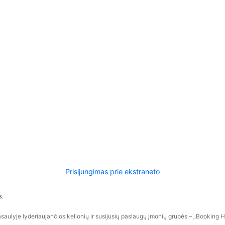
Prisijungimas prie ekstraneto
s.
aulyje lyderiaujančios kelionių ir susijusių paslaugų įmonių grupės – „Booking Hol