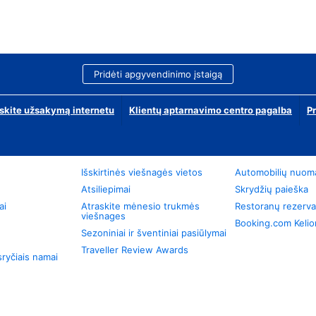
Pridėti apgyvendinimo įstaigą
skite užsakymą internetu
Klientų aptarnavimo centro pagalba
P
Išskirtinės viešnagės vietos
Automobilių nuom
Atsiliepimai
Skrydžių paieška
ai
Atraskite mėnesio trukmės
Restoranų rezerva
viešnages
Booking.com Keli
Sezoniniai ir šventiniai pasiūlymai
Traveller Review Awards
ryčiais namai