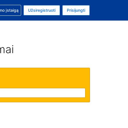
mo
mo įstaigą
Užsiregistruoti
Prisijungti
uta: Euras
ta kalba: Lietuvių
mai