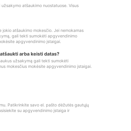
ti užsakymo atšaukimo nuostatuose. Visus
e jokio atšaukimo mokesčio. Jei nemokamas
kymą, gali tekti sumokėti apgyvendinimo
okėsite apgyvendinimo įstaigai.
atšaukti arba keisti datas?
aukus užsakymą gali tekti sumokėti
mus mokesčius mokėsite apgyvendinimo įstaigai.
mu. Patikrinkite savo el. pašto dėžutės gautųjų
usisiekite su apgyvendinimo įstaiga ir