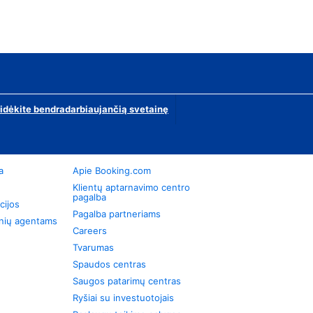
ridėkite bendradarbiaujančią svetainę
a
Apie Booking.com
Klientų aptarnavimo centro
pagalba
cijos
Pagalba partneriams
onių agentams
Careers
Tvarumas
Spaudos centras
Saugos patarimų centras
Ryšiai su investuotojais