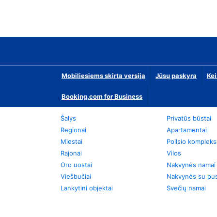
Mobiliesiems skirta versija
Jūsų paskyra
Kei
Booking.com for Business
Šalys
Privatūs būstai
Regionai
Apartamentai
Miestai
Poilsio kompleks
Rajonai
Vilos
Oro uostai
Nakvynės namai
Viešbučiai
Nakvynės su pus
Lankytini objektai
Svečių namai