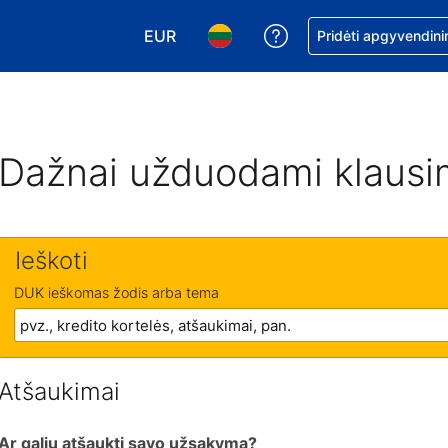
EUR
Pagalba dėl užsaky
Pridėti apgyvendini
Pasirinkite valiutą. Jūsų pasirinkta vali
Pasirinkite kalbą. Jūsų pasirink
Dažnai užduodami klausi
Ieškoti
DUK ieškomas žodis arba tema
Atšaukimai
Ar galiu atšaukti savo užsakymą?