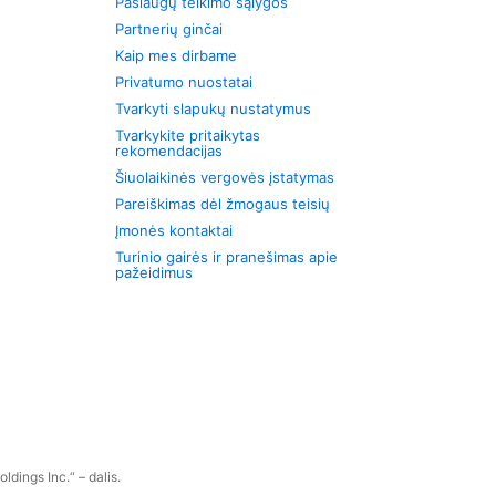
Paslaugų teikimo sąlygos
Partnerių ginčai
Kaip mes dirbame
Privatumo nuostatai
Tvarkyti slapukų nustatymus
Tvarkykite pritaikytas
rekomendacijas
Šiuolaikinės vergovės įstatymas
Pareiškimas dėl žmogaus teisių
Įmonės kontaktai
Turinio gairės ir pranešimas apie
pažeidimus
dings Inc.“ – dalis.