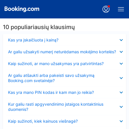
10 populiariausių klausimų
Suglausta
Kas yra įskaičiuota į kainą?
Suglausta
Ar galiu užsakyti numerį neturėdamas mokėjimo kortelės?
Suglausta
Kaip sužinoti, ar mano užsakymas yra patvirtintas?
Suglausta
Ar galiu atšaukti arba pakeisti savo užsakymą
Booking.com svetainėje?
Suglausta
Kas yra mano PIN kodas ir kam man jo reikia?
Suglausta
Kur galiu rasti apgyvendinimo įstaigos kontaktinius
duomenis?
Suglausta
Kaip sužinoti, kiek kainuos viešnagė?