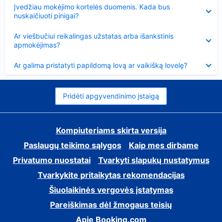
Suglausta
Įvedžiau mokėjimo kortelės duomenis. Kada bus
nuskaičiuoti pinigai?
Suglausta
Ar viešbučiui reikalingas užstatas arba išankstinis
apmokėjimas?
Suglausta
Ar galima pristatyti papildomą lovą ar vaikišką lovelę?
Pridėti apgyvendinimo įstaigą
Kompiuteriams skirta versija
Paslaugų teikimo sąlygos
Kaip mes dirbame
Privatumo nuostatai
Tvarkyti slapukų nustatymus
Tvarkykite pritaikytas rekomendacijas
Šiuolaikinės vergovės įstatymas
Pareiškimas dėl žmogaus teisių
Apie Booking.com