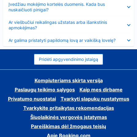
Suglausta
Įvedžiau mokėjimo kortelės duomenis. Kada bus
nuskaičiuoti pinigai?
Suglausta
Ar viešbučiui reikalingas užstatas arba išankstinis
apmokėjimas?
Suglausta
Ar galima pristatyti papildomą lovą ar vaikišką lovelę?
Pridėti apgyvendinimo įstaigą
Kompiuteriams skirta versija
Paslaugų teikimo sąlygos
Kaip mes dirbame
Privatumo nuostatai
Tvarkyti slapukų nustatymus
Tvarkykite pritaikytas rekomendacijas
Šiuolaikinės vergovės įstatymas
Pareiškimas dėl žmogaus teisių
Apie Booking.com