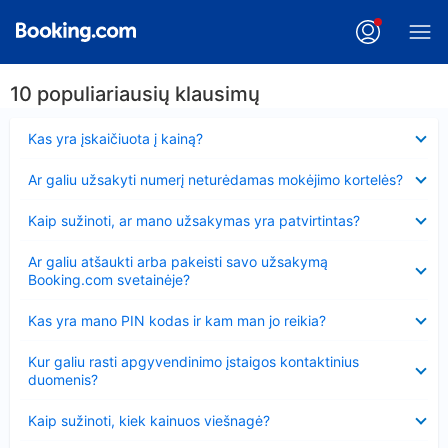
10 populiariausių klausimų
Suglausta
Kas yra įskaičiuota į kainą?
Suglausta
Ar galiu užsakyti numerį neturėdamas mokėjimo kortelės?
Suglausta
Kaip sužinoti, ar mano užsakymas yra patvirtintas?
Suglausta
Ar galiu atšaukti arba pakeisti savo užsakymą
Booking.com svetainėje?
Suglausta
Kas yra mano PIN kodas ir kam man jo reikia?
Suglausta
Kur galiu rasti apgyvendinimo įstaigos kontaktinius
duomenis?
Suglausta
Kaip sužinoti, kiek kainuos viešnagė?