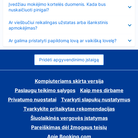
Suglausta
Įvedžiau mokėjimo kortelės duomenis. Kada bus
nuskaičiuoti pinigai?
Suglausta
Ar viešbučiui reikalingas užstatas arba išankstinis
apmokėjimas?
Suglausta
Ar galima pristatyti papildomą lovą ar vaikišką lovelę?
Pridėti apgyvendinimo įstaigą
Kompiuteriams skirta versija
Paslaugų teikimo sąlygos
Kaip mes dirbame
Privatumo nuostatai
Tvarkyti slapukų nustatymus
Tvarkykite pritaikytas rekomendacijas
Šiuolaikinės vergovės įstatymas
Pareiškimas dėl žmogaus teisių
Apie Booking.com