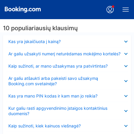
10 populiariausių klausimų
Suglausta
Kas yra įskaičiuota į kainą?
Suglausta
Ar galiu užsakyti numerį neturėdamas mokėjimo kortelės?
Suglausta
Kaip sužinoti, ar mano užsakymas yra patvirtintas?
Suglausta
Ar galiu atšaukti arba pakeisti savo užsakymą
Booking.com svetainėje?
Suglausta
Kas yra mano PIN kodas ir kam man jo reikia?
Suglausta
Kur galiu rasti apgyvendinimo įstaigos kontaktinius
duomenis?
Suglausta
Kaip sužinoti, kiek kainuos viešnagė?