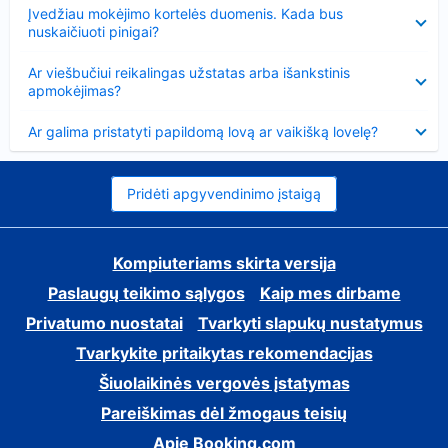
Suglausta
Įvedžiau mokėjimo kortelės duomenis. Kada bus
nuskaičiuoti pinigai?
Suglausta
Ar viešbučiui reikalingas užstatas arba išankstinis
apmokėjimas?
Suglausta
Ar galima pristatyti papildomą lovą ar vaikišką lovelę?
Pridėti apgyvendinimo įstaigą
Kompiuteriams skirta versija
Paslaugų teikimo sąlygos
Kaip mes dirbame
Privatumo nuostatai
Tvarkyti slapukų nustatymus
Tvarkykite pritaikytas rekomendacijas
Šiuolaikinės vergovės įstatymas
Pareiškimas dėl žmogaus teisių
Apie Booking.com