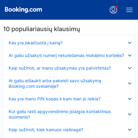
10 populiariausių klausimų
Suglausta
Kas yra įskaičiuota į kainą?
Suglausta
Ar galiu užsakyti numerį neturėdamas mokėjimo kortelės?
Suglausta
Kaip sužinoti, ar mano užsakymas yra patvirtintas?
Suglausta
Ar galiu atšaukti arba pakeisti savo užsakymą
Booking.com svetainėje?
Suglausta
Kas yra mano PIN kodas ir kam man jo reikia?
Suglausta
Kur galiu rasti apgyvendinimo įstaigos kontaktinius
duomenis?
Suglausta
Kaip sužinoti, kiek kainuos viešnagė?