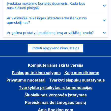
Suglausta
Įvedžiau mokėjimo kortelės duomenis. Kada bus
nuskaičiuoti pinigai?
Suglausta
Ar viešbučiui reikalingas užstatas arba išankstinis
apmokėjimas?
Suglausta
Ar galima pristatyti papildomą lovą ar vaikišką lovelę?
Pridėti apgyvendinimo įstaigą
Kompiuteriams skirta versija
Paslaugų teikimo sąlygos
Kaip mes dirbame
Privatumo nuostatai
Tvarkyti slapukų nustatymus
Tvarkykite pritaikytas rekomendacijas
Šiuolaikinės vergovės įstatymas
Pareiškimas dėl žmogaus teisių
Apie Booking.com