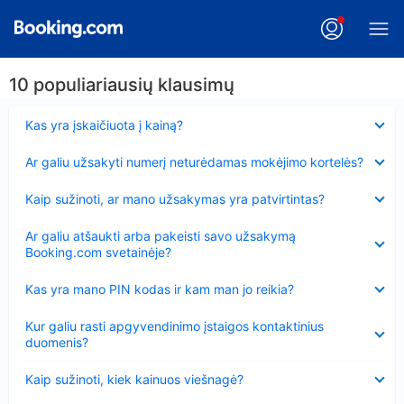
10 populiariausių klausimų
Suglausta
Kas yra įskaičiuota į kainą?
Suglausta
Ar galiu užsakyti numerį neturėdamas mokėjimo kortelės?
Suglausta
Kaip sužinoti, ar mano užsakymas yra patvirtintas?
Suglausta
Ar galiu atšaukti arba pakeisti savo užsakymą
Booking.com svetainėje?
Suglausta
Kas yra mano PIN kodas ir kam man jo reikia?
Suglausta
Kur galiu rasti apgyvendinimo įstaigos kontaktinius
duomenis?
Suglausta
Kaip sužinoti, kiek kainuos viešnagė?