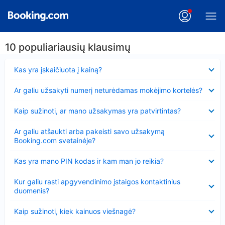
10 populiariausių klausimų
Suglausta
Kas yra įskaičiuota į kainą?
Suglausta
Ar galiu užsakyti numerį neturėdamas mokėjimo kortelės?
Suglausta
Kaip sužinoti, ar mano užsakymas yra patvirtintas?
Suglausta
Ar galiu atšaukti arba pakeisti savo užsakymą
Booking.com svetainėje?
Suglausta
Kas yra mano PIN kodas ir kam man jo reikia?
Suglausta
Kur galiu rasti apgyvendinimo įstaigos kontaktinius
duomenis?
Suglausta
Kaip sužinoti, kiek kainuos viešnagė?