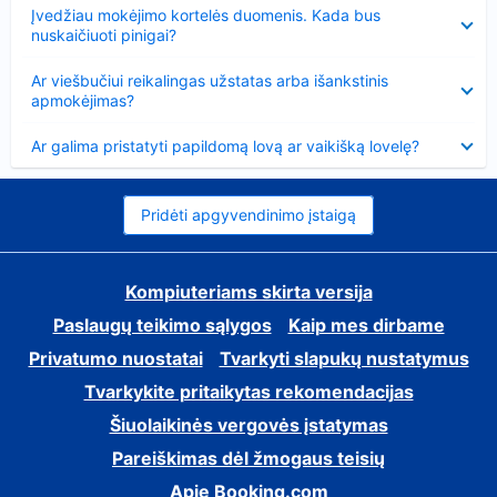
Suglausta
Įvedžiau mokėjimo kortelės duomenis. Kada bus
nuskaičiuoti pinigai?
Suglausta
Ar viešbučiui reikalingas užstatas arba išankstinis
apmokėjimas?
Suglausta
Ar galima pristatyti papildomą lovą ar vaikišką lovelę?
Pridėti apgyvendinimo įstaigą
Kompiuteriams skirta versija
Paslaugų teikimo sąlygos
Kaip mes dirbame
Privatumo nuostatai
Tvarkyti slapukų nustatymus
Tvarkykite pritaikytas rekomendacijas
Šiuolaikinės vergovės įstatymas
Pareiškimas dėl žmogaus teisių
Apie Booking.com