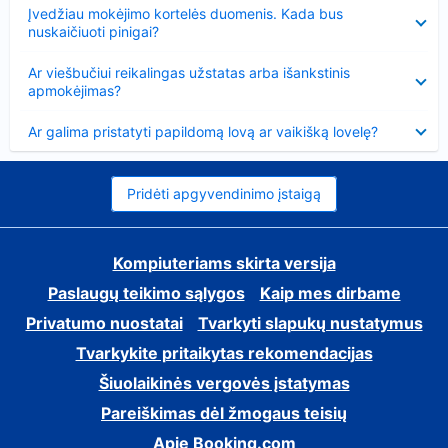
Suglausta
Įvedžiau mokėjimo kortelės duomenis. Kada bus
nuskaičiuoti pinigai?
Suglausta
Ar viešbučiui reikalingas užstatas arba išankstinis
apmokėjimas?
Suglausta
Ar galima pristatyti papildomą lovą ar vaikišką lovelę?
Pridėti apgyvendinimo įstaigą
Kompiuteriams skirta versija
Paslaugų teikimo sąlygos
Kaip mes dirbame
Privatumo nuostatai
Tvarkyti slapukų nustatymus
Tvarkykite pritaikytas rekomendacijas
Šiuolaikinės vergovės įstatymas
Pareiškimas dėl žmogaus teisių
Apie Booking.com