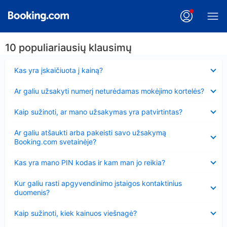
10 populiariausių klausimų
Suglausta
Kas yra įskaičiuota į kainą?
Suglausta
Ar galiu užsakyti numerį neturėdamas mokėjimo kortelės?
Suglausta
Kaip sužinoti, ar mano užsakymas yra patvirtintas?
Suglausta
Ar galiu atšaukti arba pakeisti savo užsakymą
Booking.com svetainėje?
Suglausta
Kas yra mano PIN kodas ir kam man jo reikia?
Suglausta
Kur galiu rasti apgyvendinimo įstaigos kontaktinius
duomenis?
Suglausta
Kaip sužinoti, kiek kainuos viešnagė?