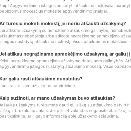
Taip! Apgyvendinimo įstaigos nustatyti atšaukimo mokesčiai nurody
papildomus mokesčius mokėsite apgyvendinimo įstaigai.
Ar turėsiu mokėti mokestį, jei noriu atšaukti užsakymą?
Jei atlikote užsakymą su nemokamo atšaukimo galimybe, nemokėsit
atšaukimas nebegalioja arba atlikote negrąžinamo apmokėjimo užsa
įstaigos nustatytą atšaukimo mokestį. Visus papildomus mokesčius m
Jei atlikau negrąžinamo apmokėjimo užsakymą, ar galiu jį 
Keisti negrąžinamo apmokėjimo užsakymo datas nėra galimybės. Atš
apgyvendinimo įstaigos nustatytą atšaukimo mokestį. Visus papildo
Kur galiu rasti atšaukimo nuostatus?
Juos rasite savo užsakymo patvirtinime.
Kaip sužinoti, ar mano užsakymas buvo atšauktas?
Atšaukę užsakymą turėtumėte gauti el. laišką su atšaukimo patvirtini
laiškų ir brukalo aplankus. Jei per 24 valandas negausite el. laiško, s
pasitikslinkite, ar ji gavo informaciją apie užsakymo atšaukimą.