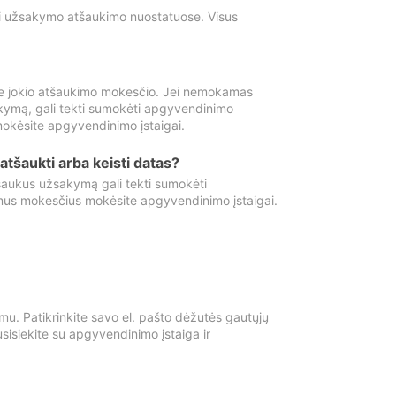
ti užsakymo atšaukimo nuostatuose. Visus
e jokio atšaukimo mokesčio. Jei nemokamas
kymą, gali tekti sumokėti apgyvendinimo
okėsite apgyvendinimo įstaigai.
atšaukti arba keisti datas?
aukus užsakymą gali tekti sumokėti
mus mokesčius mokėsite apgyvendinimo įstaigai.
mu. Patikrinkite savo el. pašto dėžutės gautųjų
usisiekite su apgyvendinimo įstaiga ir