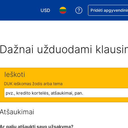
USD
Pagalba dėl užsaky
Pridėti apgyvendini
Pasirinkite valiutą. Jūsų pasirinkta valiu
Pasirinkite kalbą. Jūsų pasirink
Dažnai užduodami klausi
Ieškoti
DUK ieškomas žodis arba tema
Atšaukimai
Ar galiu atšaukti savo užsakymą?