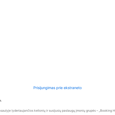
Prisijungimas prie ekstraneto
s.
aulyje lyderiaujančios kelionių ir susijusių paslaugų įmonių grupės – „Booking Hol