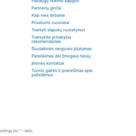
Paslaugų teikimo sąlygos
Partnerių ginčai
Kaip mes dirbame
Privatumo nuostatai
Tvarkyti slapukų nustatymus
Tvarkykite pritaikytas
rekomendacijas
Šiuolaikinės vergovės įstatymas
Pareiškimas dėl žmogaus teisių
Įmonės kontaktai
Turinio gairės ir pranešimas apie
pažeidimus
dings Inc.“ – dalis.