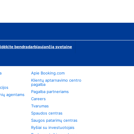
ridėkite bendradarbiaujančią svetainę
a
Apie Booking.com
Klientų aptarnavimo centro
pagalba
cijos
Pagalba partneriams
onių agentams
Careers
Tvarumas
Spaudos centras
Saugos patarimų centras
Ryšiai su investuotojais