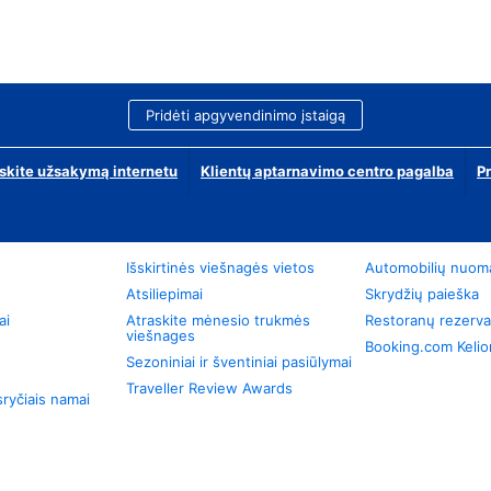
Pridėti apgyvendinimo įstaigą
skite užsakymą internetu
Klientų aptarnavimo centro pagalba
P
Išskirtinės viešnagės vietos
Automobilių nuom
Atsiliepimai
Skrydžių paieška
ai
Atraskite mėnesio trukmės
Restoranų rezerva
viešnages
Booking.com Keli
Sezoniniai ir šventiniai pasiūlymai
Traveller Review Awards
ryčiais namai