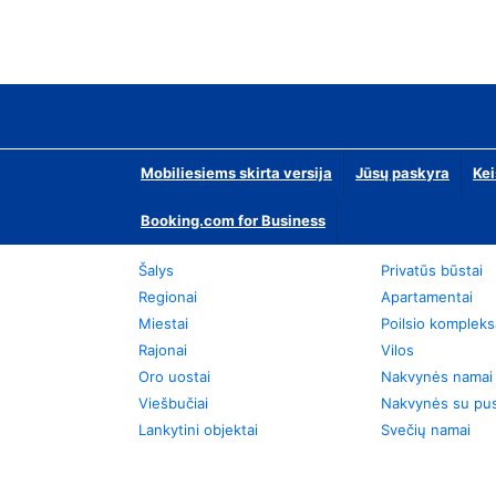
Mobiliesiems skirta versija
Jūsų paskyra
Kei
Booking.com for Business
Šalys
Privatūs būstai
Regionai
Apartamentai
Miestai
Poilsio kompleks
Rajonai
Vilos
Oro uostai
Nakvynės namai
Viešbučiai
Nakvynės su pus
Lankytini objektai
Svečių namai