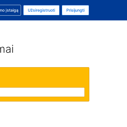
mo
mo įstaigą
Užsiregistruoti
Prisijungti
ta: Jungtinių Valstijų doleris
ta kalba: Lietuvių
mai