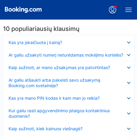
10 populiariausių klausimų
Suglausta
Kas yra įskaičiuota į kainą?
Suglausta
Ar galiu užsakyti numerį neturėdamas mokėjimo kortelės?
Suglausta
Kaip sužinoti, ar mano užsakymas yra patvirtintas?
Suglausta
Ar galiu atšaukti arba pakeisti savo užsakymą
Booking.com svetainėje?
Suglausta
Kas yra mano PIN kodas ir kam man jo reikia?
Suglausta
Kur galiu rasti apgyvendinimo įstaigos kontaktinius
duomenis?
Suglausta
Kaip sužinoti, kiek kainuos viešnagė?