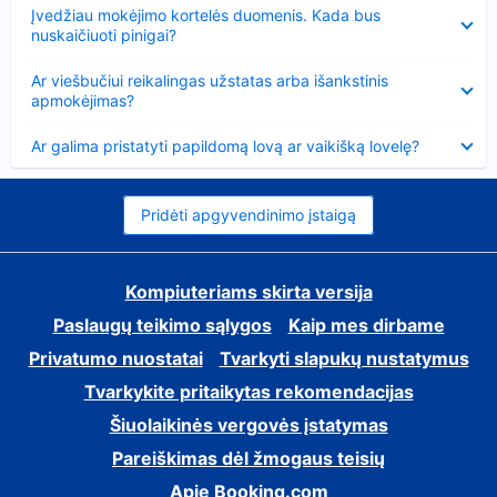
Suglausta
Įvedžiau mokėjimo kortelės duomenis. Kada bus
nuskaičiuoti pinigai?
Suglausta
Ar viešbučiui reikalingas užstatas arba išankstinis
apmokėjimas?
Suglausta
Ar galima pristatyti papildomą lovą ar vaikišką lovelę?
Pridėti apgyvendinimo įstaigą
Kompiuteriams skirta versija
Paslaugų teikimo sąlygos
Kaip mes dirbame
Privatumo nuostatai
Tvarkyti slapukų nustatymus
Tvarkykite pritaikytas rekomendacijas
Šiuolaikinės vergovės įstatymas
Pareiškimas dėl žmogaus teisių
Apie Booking.com