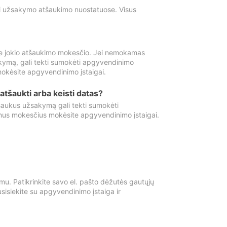
ti užsakymo atšaukimo nuostatuose. Visus
e jokio atšaukimo mokesčio. Jei nemokamas
kymą, gali tekti sumokėti apgyvendinimo
okėsite apgyvendinimo įstaigai.
atšaukti arba keisti datas?
aukus užsakymą gali tekti sumokėti
mus mokesčius mokėsite apgyvendinimo įstaigai.
mu. Patikrinkite savo el. pašto dėžutės gautųjų
usisiekite su apgyvendinimo įstaiga ir