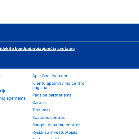
ridėkite bendradarbiaujančią svetainę
a
Apie Booking.com
Klientų aptarnavimo centro
pagalba
cijos
Pagalba partneriams
onių agentams
Careers
Tvarumas
Spaudos centras
Saugos patarimų centras
Ryšiai su investuotojais