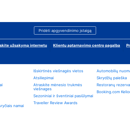
Pridėti apgyvendinimo įstaigą
skite užsakymą internetu
Klientų aptarnavimo centro pagalba
P
Išskirtinės viešnagės vietos
Automobilių nuom
Atsiliepimai
Skrydžių paieška
ai
Atraskite mėnesio trukmės
Restoranų rezerva
viešnages
Booking.com Keli
Sezoniniai ir šventiniai pasiūlymai
Traveller Review Awards
ryčiais namai