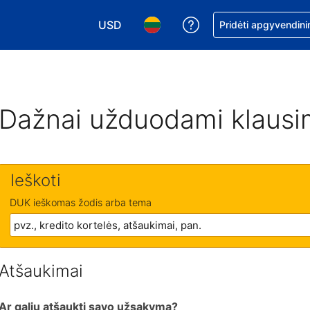
USD
Pagalba dėl užsaky
Pridėti apgyvendini
Pasirinkite valiutą. Jūsų pasirinkta valiu
Pasirinkite kalbą. Jūsų pasirink
Dažnai užduodami klausi
Ieškoti
DUK ieškomas žodis arba tema
Atšaukimai
Ar galiu atšaukti savo užsakymą?