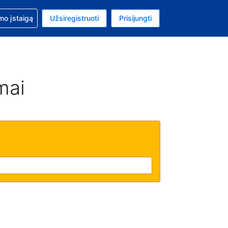
mo
mo įstaigą
Užsiregistruoti
Prisijungti
ta: Jungtinių Valstijų doleris
ta kalba: Lietuvių
mai