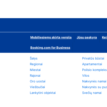
Mobiliesiems skirta versija
Jūsų paskyra
Kei
Booking.com for Business
Šalys
Privatūs būstai
Regionai
Apartamentai
Miestai
Poilsio kompleks
Rajonai
Vilos
Oro uostai
Nakvynės namai
Viešbučiai
Nakvynės su pus
Lankytini objektai
Svečių namai