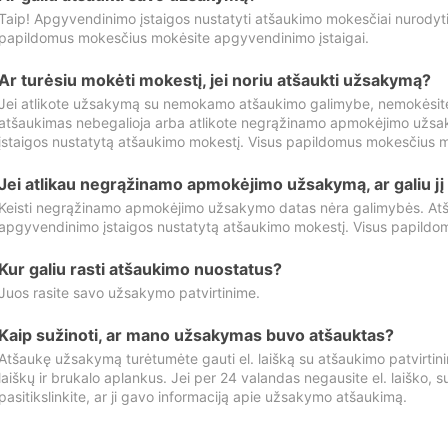
Taip! Apgyvendinimo įstaigos nustatyti atšaukimo mokesčiai nurody
papildomus mokesčius mokėsite apgyvendinimo įstaigai.
Ar turėsiu mokėti mokestį, jei noriu atšaukti užsakymą?
Jei atlikote užsakymą su nemokamo atšaukimo galimybe, nemokėsit
atšaukimas nebegalioja arba atlikote negrąžinamo apmokėjimo užsa
įstaigos nustatytą atšaukimo mokestį. Visus papildomus mokesčius m
Jei atlikau negrąžinamo apmokėjimo užsakymą, ar galiu jį 
Keisti negrąžinamo apmokėjimo užsakymo datas nėra galimybės. Atš
apgyvendinimo įstaigos nustatytą atšaukimo mokestį. Visus papildo
Kur galiu rasti atšaukimo nuostatus?
Juos rasite savo užsakymo patvirtinime.
Kaip sužinoti, ar mano užsakymas buvo atšauktas?
Atšaukę užsakymą turėtumėte gauti el. laišką su atšaukimo patvirtini
laiškų ir brukalo aplankus. Jei per 24 valandas negausite el. laiško, s
pasitikslinkite, ar ji gavo informaciją apie užsakymo atšaukimą.