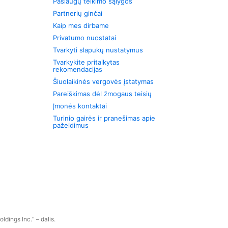
Paslaugų teikimo sąlygos
Partnerių ginčai
Kaip mes dirbame
Privatumo nuostatai
Tvarkyti slapukų nustatymus
Tvarkykite pritaikytas
rekomendacijas
Šiuolaikinės vergovės įstatymas
Pareiškimas dėl žmogaus teisių
Įmonės kontaktai
Turinio gairės ir pranešimas apie
pažeidimus
dings Inc.“ – dalis.