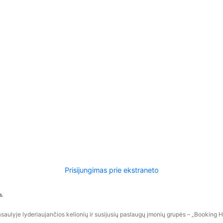
Prisijungimas prie ekstraneto
s.
aulyje lyderiaujančios kelionių ir susijusių paslaugų įmonių grupės – „Booking Hol