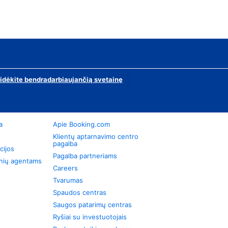
ridėkite bendradarbiaujančią svetainę
a
Apie Booking.com
Klientų aptarnavimo centro
pagalba
cijos
Pagalba partneriams
onių agentams
Careers
Tvarumas
Spaudos centras
Saugos patarimų centras
Ryšiai su investuotojais