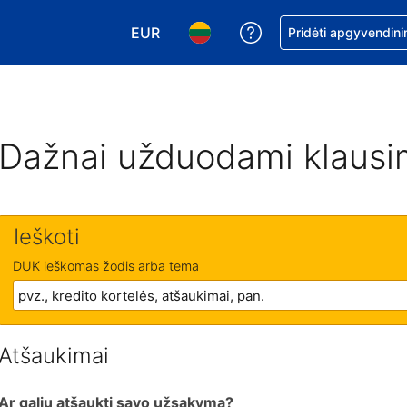
EUR
Pagalba dėl užsaky
Pridėti apgyvendini
Pasirinkite valiutą. Jūsų pasirinkta vali
Pasirinkite kalbą. Jūsų pasirink
Dažnai užduodami klausi
Ieškoti
DUK ieškomas žodis arba tema
Atšaukimai
Ar galiu atšaukti savo užsakymą?