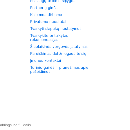
Paslaugų teikimo sąlygos
Partnerių ginčai
Kaip mes dirbame
Privatumo nuostatai
Tvarkyti slapukų nustatymus
Tvarkykite pritaikytas
rekomendacijas
Šiuolaikinės vergovės įstatymas
Pareiškimas dėl žmogaus teisių
Įmonės kontaktai
Turinio gairės ir pranešimas apie
pažeidimus
dings Inc.“ – dalis.