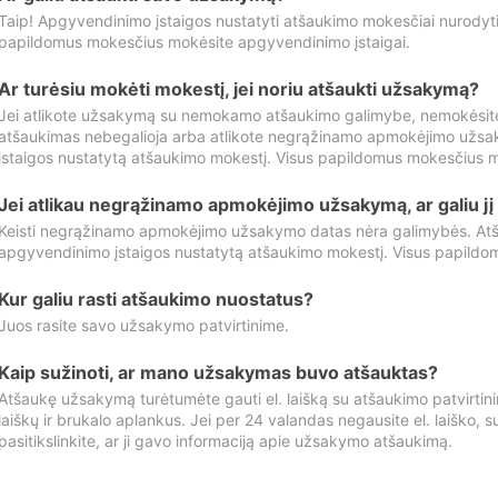
Taip! Apgyvendinimo įstaigos nustatyti atšaukimo mokesčiai nurody
papildomus mokesčius mokėsite apgyvendinimo įstaigai.
Ar turėsiu mokėti mokestį, jei noriu atšaukti užsakymą?
Jei atlikote užsakymą su nemokamo atšaukimo galimybe, nemokėsit
atšaukimas nebegalioja arba atlikote negrąžinamo apmokėjimo užsa
įstaigos nustatytą atšaukimo mokestį. Visus papildomus mokesčius m
Jei atlikau negrąžinamo apmokėjimo užsakymą, ar galiu jį 
Keisti negrąžinamo apmokėjimo užsakymo datas nėra galimybės. Atš
apgyvendinimo įstaigos nustatytą atšaukimo mokestį. Visus papildo
Kur galiu rasti atšaukimo nuostatus?
Juos rasite savo užsakymo patvirtinime.
Kaip sužinoti, ar mano užsakymas buvo atšauktas?
Atšaukę užsakymą turėtumėte gauti el. laišką su atšaukimo patvirtini
laiškų ir brukalo aplankus. Jei per 24 valandas negausite el. laiško, s
pasitikslinkite, ar ji gavo informaciją apie užsakymo atšaukimą.