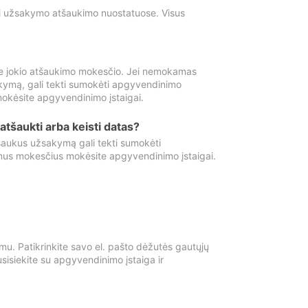
ti užsakymo atšaukimo nuostatuose. Visus
e jokio atšaukimo mokesčio. Jei nemokamas
kymą, gali tekti sumokėti apgyvendinimo
okėsite apgyvendinimo įstaigai.
atšaukti arba keisti datas?
aukus užsakymą gali tekti sumokėti
mus mokesčius mokėsite apgyvendinimo įstaigai.
mu. Patikrinkite savo el. pašto dėžutės gautųjų
usisiekite su apgyvendinimo įstaiga ir