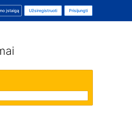
mo
mo įstaigą
Užsiregistruoti
Prisijungti
uta: Euras
ta kalba: Lietuvių
mai