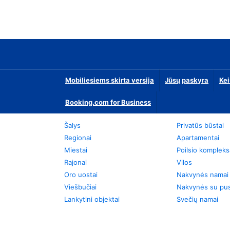
Mobiliesiems skirta versija
Jūsų paskyra
Kei
Booking.com for Business
Šalys
Privatūs būstai
Regionai
Apartamentai
Miestai
Poilsio kompleks
Rajonai
Vilos
Oro uostai
Nakvynės namai
Viešbučiai
Nakvynės su pus
Lankytini objektai
Svečių namai