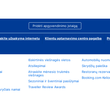
Pridėti apgyvendinimo įstaigą
skite užsakymą internetu
Klientų aptarnavimo centro pagalba
P
Išskirtinės viešnagės vietos
Automobilių nuom
Atsiliepimai
Skrydžių paieška
ai
Atraskite mėnesio trukmės
Restoranų rezerva
viešnages
Booking.com Keli
Sezoniniai ir šventiniai pasiūlymai
Traveller Review Awards
ryčiais namai