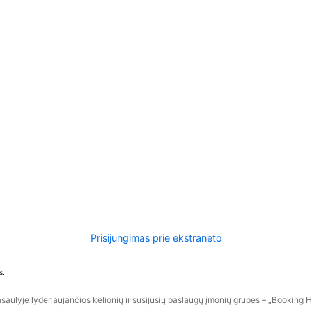
Prisijungimas prie ekstraneto
s.
aulyje lyderiaujančios kelionių ir susijusių paslaugų įmonių grupės – „Booking Hol