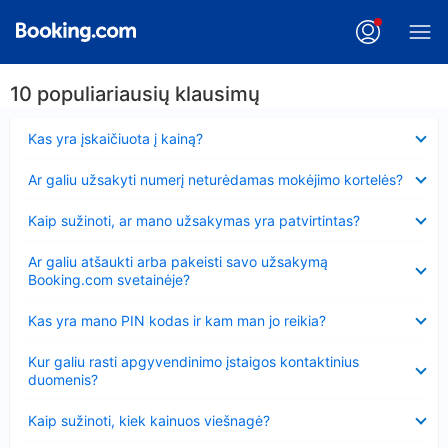
10 populiariausių klausimų
Suglausta
Kas yra įskaičiuota į kainą?
Suglausta
Ar galiu užsakyti numerį neturėdamas mokėjimo kortelės?
Suglausta
Kaip sužinoti, ar mano užsakymas yra patvirtintas?
Suglausta
Ar galiu atšaukti arba pakeisti savo užsakymą
Booking.com svetainėje?
Suglausta
Kas yra mano PIN kodas ir kam man jo reikia?
Suglausta
Kur galiu rasti apgyvendinimo įstaigos kontaktinius
duomenis?
Suglausta
Kaip sužinoti, kiek kainuos viešnagė?