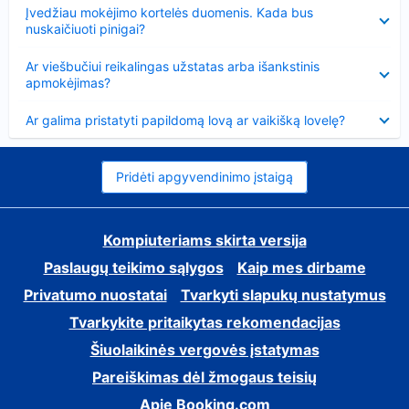
Suglausta
Įvedžiau mokėjimo kortelės duomenis. Kada bus
nuskaičiuoti pinigai?
Suglausta
Ar viešbučiui reikalingas užstatas arba išankstinis
apmokėjimas?
Suglausta
Ar galima pristatyti papildomą lovą ar vaikišką lovelę?
Pridėti apgyvendinimo įstaigą
Kompiuteriams skirta versija
Paslaugų teikimo sąlygos
Kaip mes dirbame
Privatumo nuostatai
Tvarkyti slapukų nustatymus
Tvarkykite pritaikytas rekomendacijas
Šiuolaikinės vergovės įstatymas
Pareiškimas dėl žmogaus teisių
Apie Booking.com