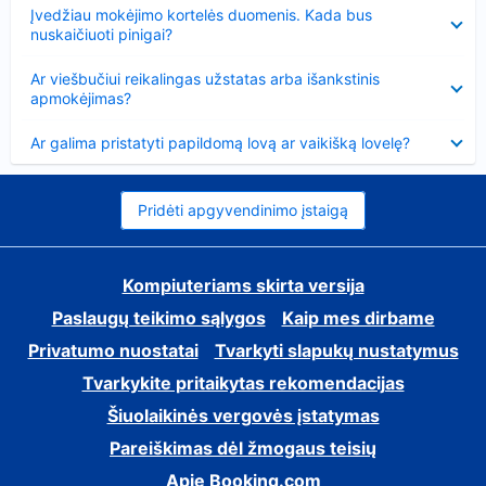
Suglausta
Įvedžiau mokėjimo kortelės duomenis. Kada bus
nuskaičiuoti pinigai?
Suglausta
Ar viešbučiui reikalingas užstatas arba išankstinis
apmokėjimas?
Suglausta
Ar galima pristatyti papildomą lovą ar vaikišką lovelę?
Pridėti apgyvendinimo įstaigą
Kompiuteriams skirta versija
Paslaugų teikimo sąlygos
Kaip mes dirbame
Privatumo nuostatai
Tvarkyti slapukų nustatymus
Tvarkykite pritaikytas rekomendacijas
Šiuolaikinės vergovės įstatymas
Pareiškimas dėl žmogaus teisių
Apie Booking.com