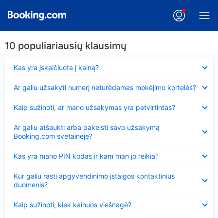
10 populiariausių klausimų
Suglausta
Kas yra įskaičiuota į kainą?
Suglausta
Ar galiu užsakyti numerį neturėdamas mokėjimo kortelės?
Suglausta
Kaip sužinoti, ar mano užsakymas yra patvirtintas?
Suglausta
Ar galiu atšaukti arba pakeisti savo užsakymą
Booking.com svetainėje?
Suglausta
Kas yra mano PIN kodas ir kam man jo reikia?
Suglausta
Kur galiu rasti apgyvendinimo įstaigos kontaktinius
duomenis?
Suglausta
Kaip sužinoti, kiek kainuos viešnagė?