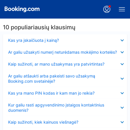
10 populiariausių klausimų
Suglausta
Kas yra įskaičiuota į kainą?
Suglausta
Ar galiu užsakyti numerį neturėdamas mokėjimo kortelės?
Suglausta
Kaip sužinoti, ar mano užsakymas yra patvirtintas?
Suglausta
Ar galiu atšaukti arba pakeisti savo užsakymą
Booking.com svetainėje?
Suglausta
Kas yra mano PIN kodas ir kam man jo reikia?
Suglausta
Kur galiu rasti apgyvendinimo įstaigos kontaktinius
duomenis?
Suglausta
Kaip sužinoti, kiek kainuos viešnagė?