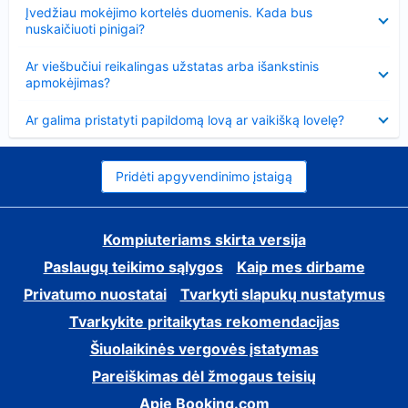
Suglausta
Įvedžiau mokėjimo kortelės duomenis. Kada bus
nuskaičiuoti pinigai?
Suglausta
Ar viešbučiui reikalingas užstatas arba išankstinis
apmokėjimas?
Suglausta
Ar galima pristatyti papildomą lovą ar vaikišką lovelę?
Pridėti apgyvendinimo įstaigą
Kompiuteriams skirta versija
Paslaugų teikimo sąlygos
Kaip mes dirbame
Privatumo nuostatai
Tvarkyti slapukų nustatymus
Tvarkykite pritaikytas rekomendacijas
Šiuolaikinės vergovės įstatymas
Pareiškimas dėl žmogaus teisių
Apie Booking.com