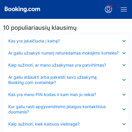
10 populiariausių klausimų
Suglausta
Kas yra įskaičiuota į kainą?
Suglausta
Ar galiu užsakyti numerį neturėdamas mokėjimo kortelės?
Suglausta
Kaip sužinoti, ar mano užsakymas yra patvirtintas?
Suglausta
Ar galiu atšaukti arba pakeisti savo užsakymą
Booking.com svetainėje?
Suglausta
Kas yra mano PIN kodas ir kam man jo reikia?
Suglausta
Kur galiu rasti apgyvendinimo įstaigos kontaktinius
duomenis?
Suglausta
Kaip sužinoti, kiek kainuos viešnagė?