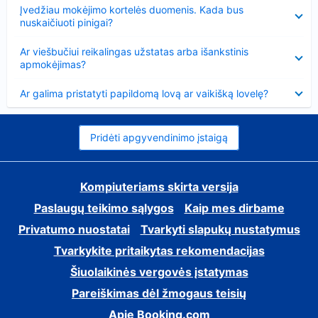
Suglausta
Įvedžiau mokėjimo kortelės duomenis. Kada bus
nuskaičiuoti pinigai?
Suglausta
Ar viešbučiui reikalingas užstatas arba išankstinis
apmokėjimas?
Suglausta
Ar galima pristatyti papildomą lovą ar vaikišką lovelę?
Pridėti apgyvendinimo įstaigą
Kompiuteriams skirta versija
Paslaugų teikimo sąlygos
Kaip mes dirbame
Privatumo nuostatai
Tvarkyti slapukų nustatymus
Tvarkykite pritaikytas rekomendacijas
Šiuolaikinės vergovės įstatymas
Pareiškimas dėl žmogaus teisių
Apie Booking.com