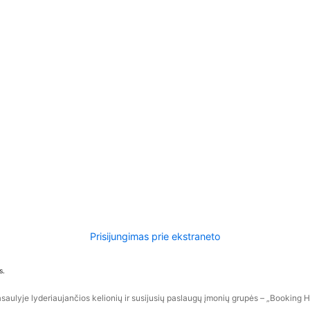
Prisijungimas prie ekstraneto
s.
aulyje lyderiaujančios kelionių ir susijusių paslaugų įmonių grupės – „Booking Hol