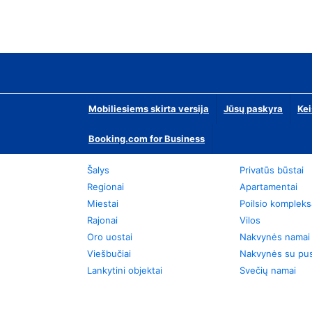
Mobiliesiems skirta versija
Jūsų paskyra
Kei
Booking.com for Business
Šalys
Privatūs būstai
Regionai
Apartamentai
Miestai
Poilsio kompleks
Rajonai
Vilos
Oro uostai
Nakvynės namai
Viešbučiai
Nakvynės su pus
Lankytini objektai
Svečių namai