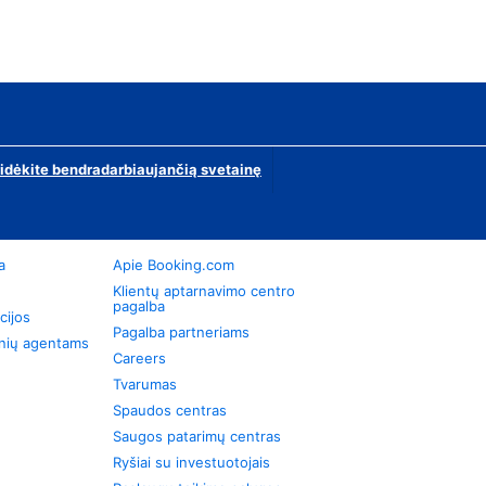
ridėkite bendradarbiaujančią svetainę
a
Apie Booking.com
Klientų aptarnavimo centro
pagalba
cijos
Pagalba partneriams
onių agentams
Careers
Tvarumas
Spaudos centras
Saugos patarimų centras
Ryšiai su investuotojais