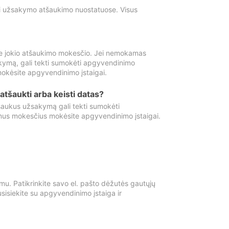
ti užsakymo atšaukimo nuostatuose. Visus
e jokio atšaukimo mokesčio. Jei nemokamas
kymą, gali tekti sumokėti apgyvendinimo
okėsite apgyvendinimo įstaigai.
atšaukti arba keisti datas?
aukus užsakymą gali tekti sumokėti
mus mokesčius mokėsite apgyvendinimo įstaigai.
mu. Patikrinkite savo el. pašto dėžutės gautųjų
usisiekite su apgyvendinimo įstaiga ir