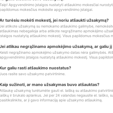
Taip! Apgyvendinimo įstaigos nustatyti atšaukimo mokesčiai nurody
papildomus mokesčius mokėsite apgyvendinimo įstaigai.
Ar turėsiu mokėti mokestį, jei noriu atšaukti užsakymą?
Jei atlikote užsakymą su nemokamo atšaukimo galimybe, nemokėsit
atšaukimas nebegalioja arba atlikote negrąžinamo apmokėjimo užsa
įstaigos nustatytą atšaukimo mokestį. Visus papildomus mokesčius m
Jei atlikau negrąžinamo apmokėjimo užsakymą, ar galiu jį 
Keisti negrąžinamo apmokėjimo užsakymo datas nėra galimybės. Atš
apgyvendinimo įstaigos nustatytą atšaukimo mokestį. Visus papildo
Kur galiu rasti atšaukimo nuostatus?
Juos rasite savo užsakymo patvirtinime.
Kaip sužinoti, ar mano užsakymas buvo atšauktas?
Atšaukę užsakymą turėtumėte gauti el. laišką su atšaukimo patvirtini
laiškų ir brukalo aplankus. Jei per 24 valandas negausite el. laiško, s
pasitikslinkite, ar ji gavo informaciją apie užsakymo atšaukimą.