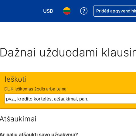
USD
Pagalba dėl užsaky
Pridėti apgyvendini
Pasirinkite valiutą. Jūsų pasirinkta valiu
Pasirinkite kalbą. Jūsų pasirink
Dažnai užduodami klausi
Ieškoti
DUK ieškomas žodis arba tema
Atšaukimai
Ar galiu atšaukti savo užsakymą?