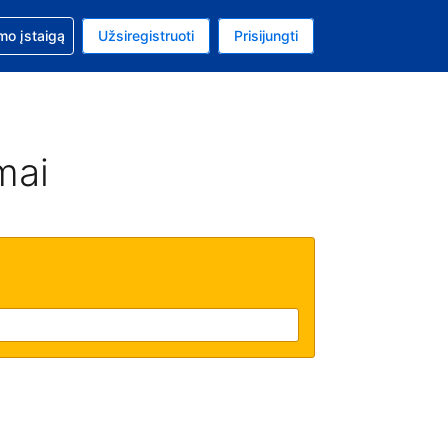
mo
mo įstaigą
Užsiregistruoti
Prisijungti
ta: Jungtinių Valstijų doleris
ta kalba: Lietuvių
mai