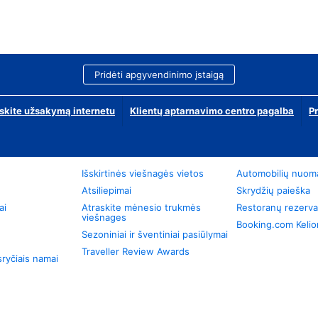
Pridėti apgyvendinimo įstaigą
skite užsakymą internetu
Klientų aptarnavimo centro pagalba
P
Išskirtinės viešnagės vietos
Automobilių nuom
Atsiliepimai
Skrydžių paieška
ai
Atraskite mėnesio trukmės
Restoranų rezerva
viešnages
Booking.com Keli
Sezoniniai ir šventiniai pasiūlymai
Traveller Review Awards
ryčiais namai