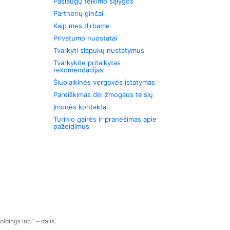
Paslaugų teikimo sąlygos
Partnerių ginčai
Kaip mes dirbame
Privatumo nuostatai
Tvarkyti slapukų nustatymus
Tvarkykite pritaikytas
rekomendacijas
Šiuolaikinės vergovės įstatymas
Pareiškimas dėl žmogaus teisių
Įmonės kontaktai
Turinio gairės ir pranešimas apie
pažeidimus
dings Inc.“ – dalis.