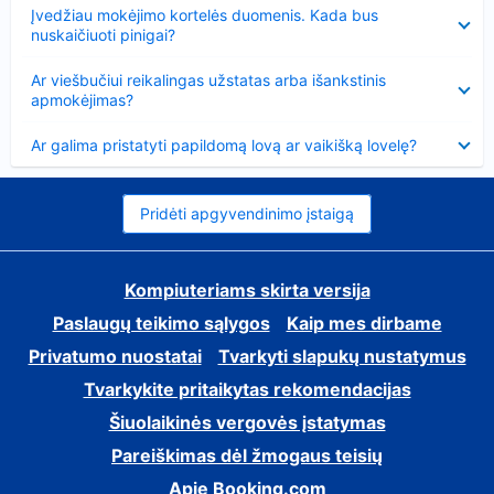
Suglausta
Įvedžiau mokėjimo kortelės duomenis. Kada bus
nuskaičiuoti pinigai?
Suglausta
Ar viešbučiui reikalingas užstatas arba išankstinis
apmokėjimas?
Suglausta
Ar galima pristatyti papildomą lovą ar vaikišką lovelę?
Pridėti apgyvendinimo įstaigą
Kompiuteriams skirta versija
Paslaugų teikimo sąlygos
Kaip mes dirbame
Privatumo nuostatai
Tvarkyti slapukų nustatymus
Tvarkykite pritaikytas rekomendacijas
Šiuolaikinės vergovės įstatymas
Pareiškimas dėl žmogaus teisių
Apie Booking.com