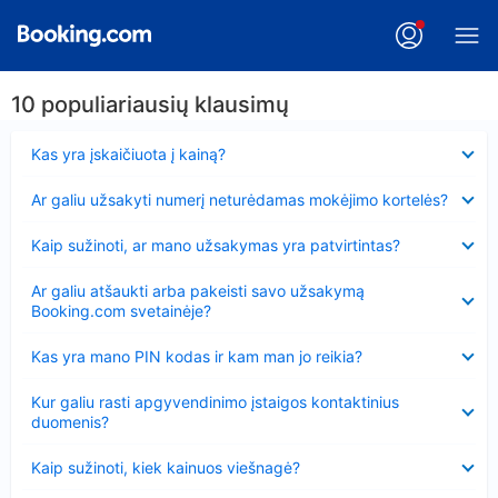
10 populiariausių klausimų
Suglausta
Kas yra įskaičiuota į kainą?
Suglausta
Ar galiu užsakyti numerį neturėdamas mokėjimo kortelės?
Suglausta
Kaip sužinoti, ar mano užsakymas yra patvirtintas?
Suglausta
Ar galiu atšaukti arba pakeisti savo užsakymą
Booking.com svetainėje?
Suglausta
Kas yra mano PIN kodas ir kam man jo reikia?
Suglausta
Kur galiu rasti apgyvendinimo įstaigos kontaktinius
duomenis?
Suglausta
Kaip sužinoti, kiek kainuos viešnagė?