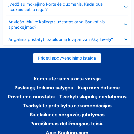
Suglausta
Įvedžiau mokėjimo kortelės duomenis. Kada bus
nuskaičiuoti pinigai?
Suglausta
Ar viešbučiui reikalingas užstatas arba išankstinis
apmokėjimas?
Suglausta
Ar galima pristatyti papildomą lovą ar vaikišką lovelę?
Pridėti apgyvendinimo įstaigą
Kompiuteriams skirta versija
Paslaugų teikimo sąlygos
Kaip mes dirbame
Privatumo nuostatai
Tvarkyti slapukų nustatymus
Tvarkykite pritaikytas rekomendacijas
Šiuolaikinės vergovės įstatymas
Pareiškimas dėl žmogaus teisių
Apie Booking.com