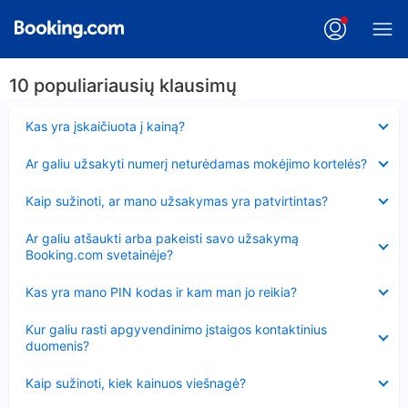
10 populiariausių klausimų
Suglausta
Kas yra įskaičiuota į kainą?
Suglausta
Ar galiu užsakyti numerį neturėdamas mokėjimo kortelės?
Suglausta
Kaip sužinoti, ar mano užsakymas yra patvirtintas?
Suglausta
Ar galiu atšaukti arba pakeisti savo užsakymą
Booking.com svetainėje?
Suglausta
Kas yra mano PIN kodas ir kam man jo reikia?
Suglausta
Kur galiu rasti apgyvendinimo įstaigos kontaktinius
duomenis?
Suglausta
Kaip sužinoti, kiek kainuos viešnagė?