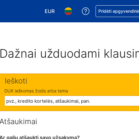
EUR
Pagalba dėl užsaky
Pridėti apgyvendini
Pasirinkite valiutą. Jūsų pasirinkta vali
Pasirinkite kalbą. Jūsų pasirink
Dažnai užduodami klausi
Ieškoti
DUK ieškomas žodis arba tema
Atšaukimai
Ar galiu atšaukti savo užsakymą?