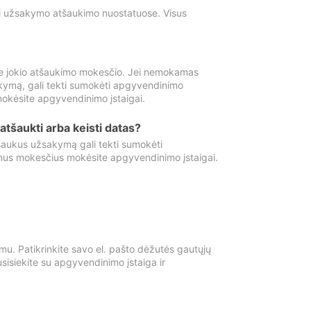
ti užsakymo atšaukimo nuostatuose. Visus
e jokio atšaukimo mokesčio. Jei nemokamas
kymą, gali tekti sumokėti apgyvendinimo
okėsite apgyvendinimo įstaigai.
atšaukti arba keisti datas?
aukus užsakymą gali tekti sumokėti
mus mokesčius mokėsite apgyvendinimo įstaigai.
mu. Patikrinkite savo el. pašto dėžutės gautųjų
usisiekite su apgyvendinimo įstaiga ir