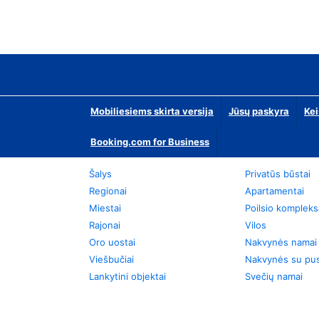
Mobiliesiems skirta versija
Jūsų paskyra
Kei
Booking.com for Business
Šalys
Privatūs būstai
Regionai
Apartamentai
Miestai
Poilsio kompleks
Rajonai
Vilos
Oro uostai
Nakvynės namai
Viešbučiai
Nakvynės su pus
Lankytini objektai
Svečių namai