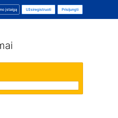
mo
mo įstaigą
Užsiregistruoti
Prisijungti
uta: Euras
ta kalba: Lietuvių
mai