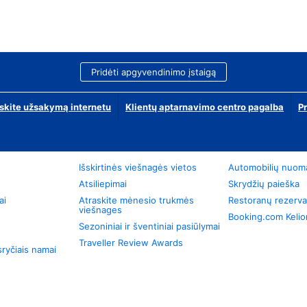
Pridėti apgyvendinimo įstaigą
skite užsakymą internetu
Klientų aptarnavimo centro pagalba
P
Išskirtinės viešnagės vietos
Automobilių nuom
Atsiliepimai
Skrydžių paieška
ai
Atraskite mėnesio trukmės
Restoranų rezerva
viešnages
Booking.com Keli
Sezoniniai ir šventiniai pasiūlymai
Traveller Review Awards
ryčiais namai