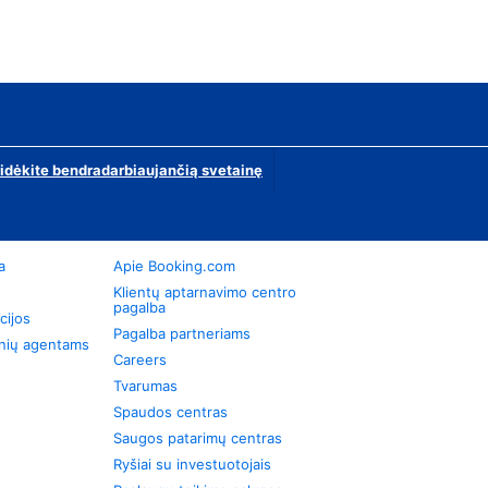
ridėkite bendradarbiaujančią svetainę
a
Apie Booking.com
Klientų aptarnavimo centro
pagalba
cijos
Pagalba partneriams
onių agentams
Careers
Tvarumas
Spaudos centras
Saugos patarimų centras
Ryšiai su investuotojais