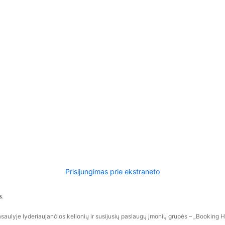
Prisijungimas prie ekstraneto
s.
aulyje lyderiaujančios kelionių ir susijusių paslaugų įmonių grupės – „Booking Hol