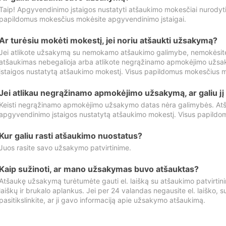
Taip! Apgyvendinimo įstaigos nustatyti atšaukimo mokesčiai nurody
papildomus mokesčius mokėsite apgyvendinimo įstaigai.
Ar turėsiu mokėti mokestį, jei noriu atšaukti užsakymą?
Jei atlikote užsakymą su nemokamo atšaukimo galimybe, nemokėsit
atšaukimas nebegalioja arba atlikote negrąžinamo apmokėjimo užsa
įstaigos nustatytą atšaukimo mokestį. Visus papildomus mokesčius m
Jei atlikau negrąžinamo apmokėjimo užsakymą, ar galiu jį 
Keisti negrąžinamo apmokėjimo užsakymo datas nėra galimybės. Atš
apgyvendinimo įstaigos nustatytą atšaukimo mokestį. Visus papildo
Kur galiu rasti atšaukimo nuostatus?
Juos rasite savo užsakymo patvirtinime.
Kaip sužinoti, ar mano užsakymas buvo atšauktas?
Atšaukę užsakymą turėtumėte gauti el. laišką su atšaukimo patvirtini
laiškų ir brukalo aplankus. Jei per 24 valandas negausite el. laiško, s
pasitikslinkite, ar ji gavo informaciją apie užsakymo atšaukimą.