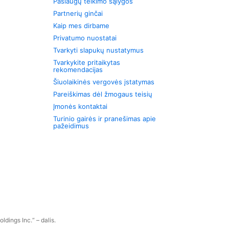
Paslaugų teikimo sąlygos
Partnerių ginčai
Kaip mes dirbame
Privatumo nuostatai
Tvarkyti slapukų nustatymus
Tvarkykite pritaikytas
rekomendacijas
Šiuolaikinės vergovės įstatymas
Pareiškimas dėl žmogaus teisių
Įmonės kontaktai
Turinio gairės ir pranešimas apie
pažeidimus
dings Inc.“ – dalis.