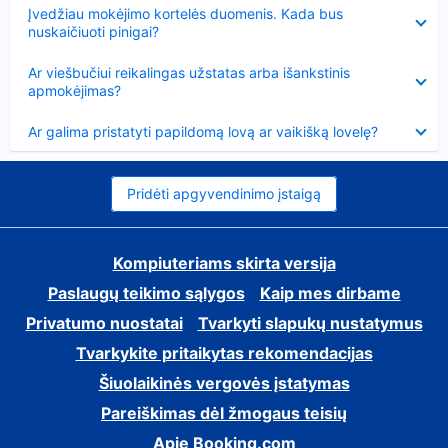
Suglausta
Įvedžiau mokėjimo kortelės duomenis. Kada bus
nuskaičiuoti pinigai?
Suglausta
Ar viešbučiui reikalingas užstatas arba išankstinis
apmokėjimas?
Suglausta
Ar galima pristatyti papildomą lovą ar vaikišką lovelę?
Pridėti apgyvendinimo įstaigą
Kompiuteriams skirta versija
Paslaugų teikimo sąlygos
Kaip mes dirbame
Privatumo nuostatai
Tvarkyti slapukų nustatymus
Tvarkykite pritaikytas rekomendacijas
Šiuolaikinės vergovės įstatymas
Pareiškimas dėl žmogaus teisių
Apie Booking.com