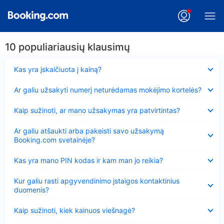
10 populiariausių klausimų
Suglausta
Kas yra įskaičiuota į kainą?
Suglausta
Ar galiu užsakyti numerį neturėdamas mokėjimo kortelės?
Suglausta
Kaip sužinoti, ar mano užsakymas yra patvirtintas?
Suglausta
Ar galiu atšaukti arba pakeisti savo užsakymą
Booking.com svetainėje?
Suglausta
Kas yra mano PIN kodas ir kam man jo reikia?
Suglausta
Kur galiu rasti apgyvendinimo įstaigos kontaktinius
duomenis?
Suglausta
Kaip sužinoti, kiek kainuos viešnagė?