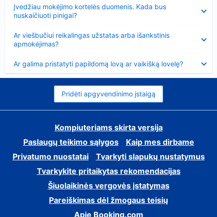
Suglausta
Įvedžiau mokėjimo kortelės duomenis. Kada bus
nuskaičiuoti pinigai?
Suglausta
Ar viešbučiui reikalingas užstatas arba išankstinis
apmokėjimas?
Suglausta
Ar galima pristatyti papildomą lovą ar vaikišką lovelę?
Pridėti apgyvendinimo įstaigą
Kompiuteriams skirta versija
Paslaugų teikimo sąlygos
Kaip mes dirbame
Privatumo nuostatai
Tvarkyti slapukų nustatymus
Tvarkykite pritaikytas rekomendacijas
Šiuolaikinės vergovės įstatymas
Pareiškimas dėl žmogaus teisių
Apie Booking.com