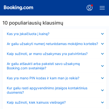
10 populiariausių klausimų
Suglausta
Kas yra įskaičiuota į kainą?
Suglausta
Ar galiu užsakyti numerį neturėdamas mokėjimo kortelės?
Suglausta
Kaip sužinoti, ar mano užsakymas yra patvirtintas?
Suglausta
Ar galiu atšaukti arba pakeisti savo užsakymą
Booking.com svetainėje?
Suglausta
Kas yra mano PIN kodas ir kam man jo reikia?
Suglausta
Kur galiu rasti apgyvendinimo įstaigos kontaktinius
duomenis?
Suglausta
Kaip sužinoti, kiek kainuos viešnagė?