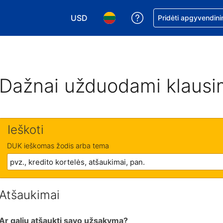
USD
Pagalba dėl užsaky
Pridėti apgyvendini
Pasirinkite valiutą. Jūsų pasirinkta valiu
Pasirinkite kalbą. Jūsų pasirink
Dažnai užduodami klausi
Ieškoti
DUK ieškomas žodis arba tema
Atšaukimai
Ar galiu atšaukti savo užsakymą?