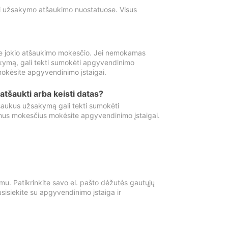
ti užsakymo atšaukimo nuostatuose. Visus
e jokio atšaukimo mokesčio. Jei nemokamas
kymą, gali tekti sumokėti apgyvendinimo
okėsite apgyvendinimo įstaigai.
atšaukti arba keisti datas?
aukus užsakymą gali tekti sumokėti
mus mokesčius mokėsite apgyvendinimo įstaigai.
mu. Patikrinkite savo el. pašto dėžutės gautųjų
usisiekite su apgyvendinimo įstaiga ir