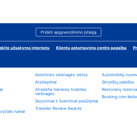
Pridėti apgyvendinimo įstaigą
skite užsakymą internetu
Klientų aptarnavimo centro pagalba
P
Išskirtinės viešnagės vietos
Automobilių nuom
Atsiliepimai
Skrydžių paieška
ai
Atraskite mėnesio trukmės
Restoranų rezerva
viešnages
Booking.com Keli
Sezoniniai ir šventiniai pasiūlymai
Traveller Review Awards
ryčiais namai