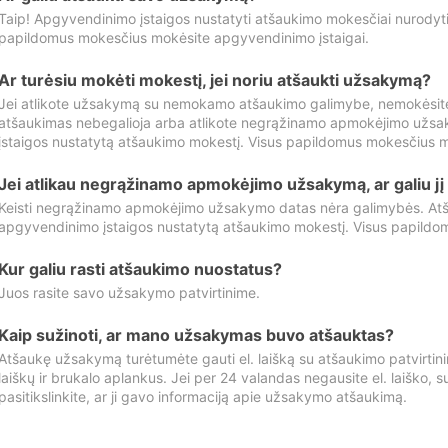
Taip! Apgyvendinimo įstaigos nustatyti atšaukimo mokesčiai nurody
papildomus mokesčius mokėsite apgyvendinimo įstaigai.
Ar turėsiu mokėti mokestį, jei noriu atšaukti užsakymą?
Jei atlikote užsakymą su nemokamo atšaukimo galimybe, nemokėsit
atšaukimas nebegalioja arba atlikote negrąžinamo apmokėjimo užsa
įstaigos nustatytą atšaukimo mokestį. Visus papildomus mokesčius m
Jei atlikau negrąžinamo apmokėjimo užsakymą, ar galiu jį 
Keisti negrąžinamo apmokėjimo užsakymo datas nėra galimybės. Atš
apgyvendinimo įstaigos nustatytą atšaukimo mokestį. Visus papildo
Kur galiu rasti atšaukimo nuostatus?
Juos rasite savo užsakymo patvirtinime.
Kaip sužinoti, ar mano užsakymas buvo atšauktas?
Atšaukę užsakymą turėtumėte gauti el. laišką su atšaukimo patvirtini
laiškų ir brukalo aplankus. Jei per 24 valandas negausite el. laiško, s
pasitikslinkite, ar ji gavo informaciją apie užsakymo atšaukimą.