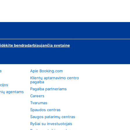
ridėkite bendradarbiaujančią svetainę
a
Apie Booking.com
Klientų aptarnavimo centro
pagalba
cijos
Pagalba partneriams
onių agentams
Careers
Tvarumas
Spaudos centras
Saugos patarimų centras
Ryšiai su investuotojais