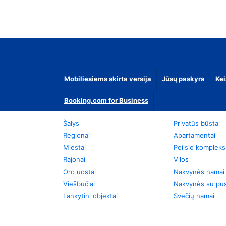
Mobiliesiems skirta versija
Jūsų paskyra
Kei
Booking.com for Business
Šalys
Privatūs būstai
Regionai
Apartamentai
Miestai
Poilsio kompleks
Rajonai
Vilos
Oro uostai
Nakvynės namai
Viešbučiai
Nakvynės su pus
Lankytini objektai
Svečių namai