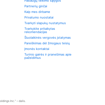
Paslaugų teikimo sąlygos
Partnerių ginčai
Kaip mes dirbame
Privatumo nuostatai
Tvarkyti slapukų nustatymus
Tvarkykite pritaikytas
rekomendacijas
Šiuolaikinės vergovės įstatymas
Pareiškimas dėl žmogaus teisių
Įmonės kontaktai
Turinio gairės ir pranešimas apie
pažeidimus
dings Inc.“ – dalis.