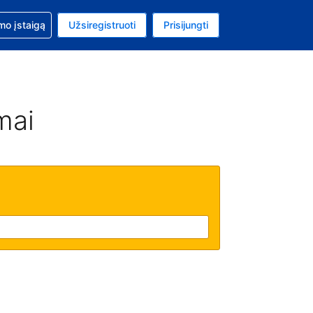
mo
mo įstaigą
Užsiregistruoti
Prisijungti
ta: Jungtinių Valstijų doleris
ta kalba: Lietuvių
mai