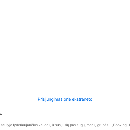
Prisijungimas prie ekstraneto
s.
aulyje lyderiaujančios kelionių ir susijusių paslaugų įmonių grupės – „Booking Hol