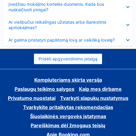
Suglausta
Įvedžiau mokėjimo kortelės duomenis. Kada bus
nuskaičiuoti pinigai?
Suglausta
Ar viešbučiui reikalingas užstatas arba išankstinis
apmokėjimas?
Suglausta
Ar galima pristatyti papildomą lovą ar vaikišką lovelę?
Pridėti apgyvendinimo įstaigą
Kompiuteriams skirta versija
Paslaugų teikimo sąlygos
Kaip mes dirbame
Privatumo nuostatai
Tvarkyti slapukų nustatymus
Tvarkykite pritaikytas rekomendacijas
Šiuolaikinės vergovės įstatymas
Pareiškimas dėl žmogaus teisių
Apie Booking.com