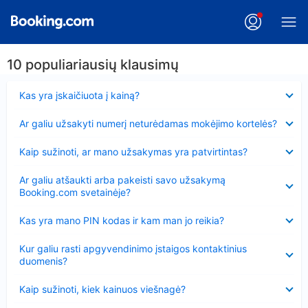
10 populiariausių klausimų
Suglausta
Kas yra įskaičiuota į kainą?
Suglausta
Ar galiu užsakyti numerį neturėdamas mokėjimo kortelės?
Suglausta
Kaip sužinoti, ar mano užsakymas yra patvirtintas?
Suglausta
Ar galiu atšaukti arba pakeisti savo užsakymą
Booking.com svetainėje?
Suglausta
Kas yra mano PIN kodas ir kam man jo reikia?
Suglausta
Kur galiu rasti apgyvendinimo įstaigos kontaktinius
duomenis?
Suglausta
Kaip sužinoti, kiek kainuos viešnagė?