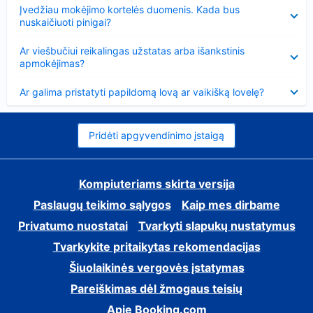
Suglausta
Įvedžiau mokėjimo kortelės duomenis. Kada bus
nuskaičiuoti pinigai?
Suglausta
Ar viešbučiui reikalingas užstatas arba išankstinis
apmokėjimas?
Suglausta
Ar galima pristatyti papildomą lovą ar vaikišką lovelę?
Pridėti apgyvendinimo įstaigą
Kompiuteriams skirta versija
Paslaugų teikimo sąlygos
Kaip mes dirbame
Privatumo nuostatai
Tvarkyti slapukų nustatymus
Tvarkykite pritaikytas rekomendacijas
Šiuolaikinės vergovės įstatymas
Pareiškimas dėl žmogaus teisių
Apie Booking.com