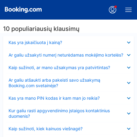
10 populiariausių klausimų
Suglausta
Kas yra įskaičiuota į kainą?
Suglausta
Ar galiu užsakyti numerį neturėdamas mokėjimo kortelės?
Suglausta
Kaip sužinoti, ar mano užsakymas yra patvirtintas?
Suglausta
Ar galiu atšaukti arba pakeisti savo užsakymą
Booking.com svetainėje?
Suglausta
Kas yra mano PIN kodas ir kam man jo reikia?
Suglausta
Kur galiu rasti apgyvendinimo įstaigos kontaktinius
duomenis?
Suglausta
Kaip sužinoti, kiek kainuos viešnagė?