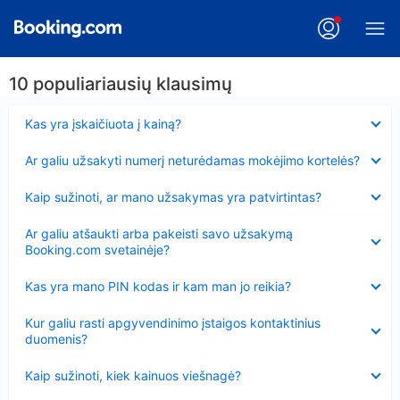
10 populiariausių klausimų
Suglausta
Kas yra įskaičiuota į kainą?
Suglausta
Ar galiu užsakyti numerį neturėdamas mokėjimo kortelės?
Suglausta
Kaip sužinoti, ar mano užsakymas yra patvirtintas?
Suglausta
Ar galiu atšaukti arba pakeisti savo užsakymą
Booking.com svetainėje?
Suglausta
Kas yra mano PIN kodas ir kam man jo reikia?
Suglausta
Kur galiu rasti apgyvendinimo įstaigos kontaktinius
duomenis?
Suglausta
Kaip sužinoti, kiek kainuos viešnagė?