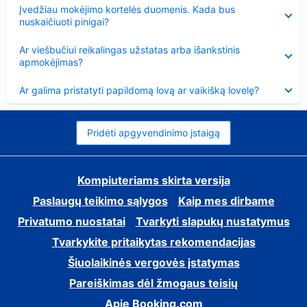
Suglausta
Įvedžiau mokėjimo kortelės duomenis. Kada bus
nuskaičiuoti pinigai?
Suglausta
Ar viešbučiui reikalingas užstatas arba išankstinis
apmokėjimas?
Suglausta
Ar galima pristatyti papildomą lovą ar vaikišką lovelę?
Pridėti apgyvendinimo įstaigą
Kompiuteriams skirta versija
Paslaugų teikimo sąlygos
Kaip mes dirbame
Privatumo nuostatai
Tvarkyti slapukų nustatymus
Tvarkykite pritaikytas rekomendacijas
Šiuolaikinės vergovės įstatymas
Pareiškimas dėl žmogaus teisių
Apie Booking.com