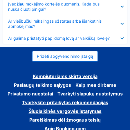
Suglausta
Įvedžiau mokėjimo kortelės duomenis. Kada bus
nuskaičiuoti pinigai?
Suglausta
Ar viešbučiui reikalingas užstatas arba išankstinis
apmokėjimas?
Suglausta
Ar galima pristatyti papildomą lovą ar vaikišką lovelę?
Pridėti apgyvendinimo įstaigą
Kompiuteriams skirta versija
Paslaugų teikimo sąlygos
Kaip mes dirbame
Privatumo nuostatai
Tvarkyti slapukų nustatymus
Tvarkykite pritaikytas rekomendacijas
Šiuolaikinės vergovės įstatymas
Pareiškimas dėl žmogaus teisių
Apie Booking.com