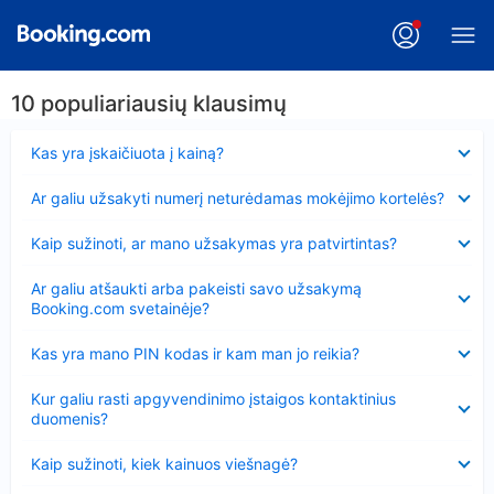
10 populiariausių klausimų
Suglausta
Kas yra įskaičiuota į kainą?
Suglausta
Ar galiu užsakyti numerį neturėdamas mokėjimo kortelės?
Suglausta
Kaip sužinoti, ar mano užsakymas yra patvirtintas?
Suglausta
Ar galiu atšaukti arba pakeisti savo užsakymą
Booking.com svetainėje?
Suglausta
Kas yra mano PIN kodas ir kam man jo reikia?
Suglausta
Kur galiu rasti apgyvendinimo įstaigos kontaktinius
duomenis?
Suglausta
Kaip sužinoti, kiek kainuos viešnagė?