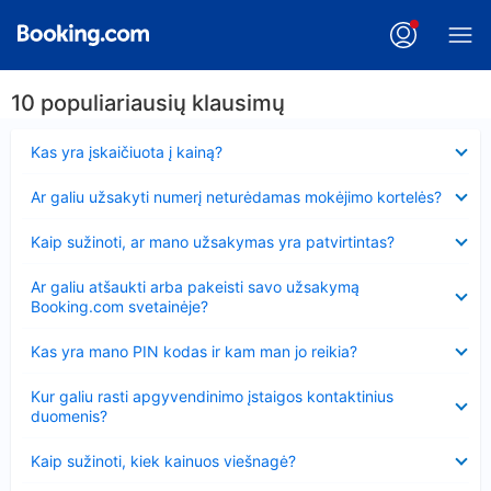
10 populiariausių klausimų
Suglausta
Kas yra įskaičiuota į kainą?
Suglausta
Ar galiu užsakyti numerį neturėdamas mokėjimo kortelės?
Suglausta
Kaip sužinoti, ar mano užsakymas yra patvirtintas?
Suglausta
Ar galiu atšaukti arba pakeisti savo užsakymą
Booking.com svetainėje?
Suglausta
Kas yra mano PIN kodas ir kam man jo reikia?
Suglausta
Kur galiu rasti apgyvendinimo įstaigos kontaktinius
duomenis?
Suglausta
Kaip sužinoti, kiek kainuos viešnagė?