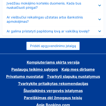
Suglausta
Įvedžiau mokėjimo kortelės duomenis. Kada bus
nuskaičiuoti pinigai?
Suglausta
Ar viešbučiui reikalingas užstatas arba išankstinis
apmokėjimas?
Suglausta
Ar galima pristatyti papildomą lovą ar vaikišką lovelę?
Pridėti apgyvendinimo įstaigą
Kompiuteriams skirta versija
Paslaugų teikimo sąlygos
Kaip mes dirbame
Privatumo nuostatai
Tvarkyti slapukų nustatymus
Tvarkykite pritaikytas rekomendacijas
Šiuolaikinės vergovės įstatymas
Pareiškimas dėl žmogaus teisių
Apie Booking.com