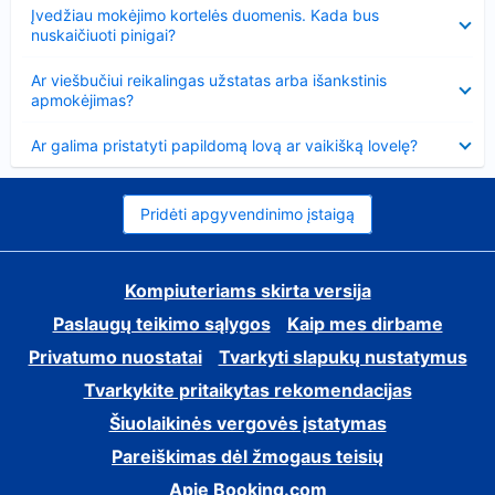
Suglausta
Įvedžiau mokėjimo kortelės duomenis. Kada bus
nuskaičiuoti pinigai?
Suglausta
Ar viešbučiui reikalingas užstatas arba išankstinis
apmokėjimas?
Suglausta
Ar galima pristatyti papildomą lovą ar vaikišką lovelę?
Pridėti apgyvendinimo įstaigą
Kompiuteriams skirta versija
Paslaugų teikimo sąlygos
Kaip mes dirbame
Privatumo nuostatai
Tvarkyti slapukų nustatymus
Tvarkykite pritaikytas rekomendacijas
Šiuolaikinės vergovės įstatymas
Pareiškimas dėl žmogaus teisių
Apie Booking.com