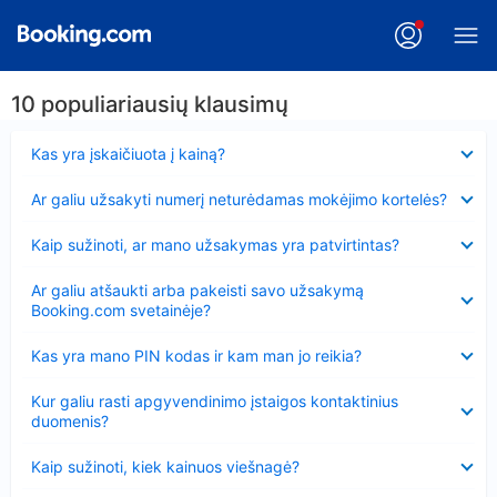
10 populiariausių klausimų
Suglausta
Kas yra įskaičiuota į kainą?
Suglausta
Ar galiu užsakyti numerį neturėdamas mokėjimo kortelės?
Suglausta
Kaip sužinoti, ar mano užsakymas yra patvirtintas?
Suglausta
Ar galiu atšaukti arba pakeisti savo užsakymą
Booking.com svetainėje?
Suglausta
Kas yra mano PIN kodas ir kam man jo reikia?
Suglausta
Kur galiu rasti apgyvendinimo įstaigos kontaktinius
duomenis?
Suglausta
Kaip sužinoti, kiek kainuos viešnagė?