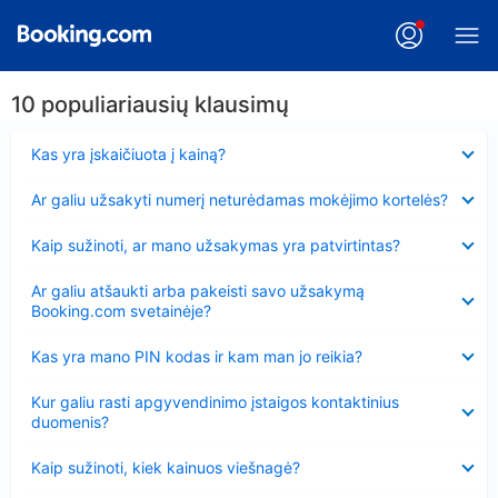
10 populiariausių klausimų
Suglausta
Kas yra įskaičiuota į kainą?
Suglausta
Ar galiu užsakyti numerį neturėdamas mokėjimo kortelės?
Suglausta
Kaip sužinoti, ar mano užsakymas yra patvirtintas?
Suglausta
Ar galiu atšaukti arba pakeisti savo užsakymą
Booking.com svetainėje?
Suglausta
Kas yra mano PIN kodas ir kam man jo reikia?
Suglausta
Kur galiu rasti apgyvendinimo įstaigos kontaktinius
duomenis?
Suglausta
Kaip sužinoti, kiek kainuos viešnagė?