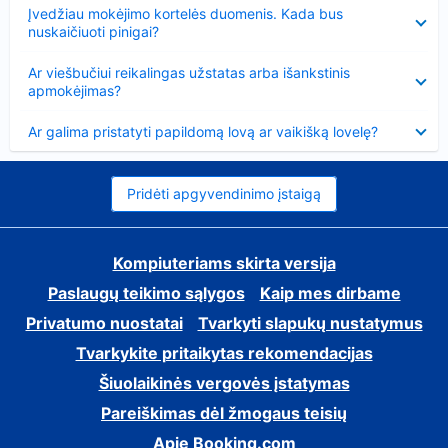
Suglausta
Įvedžiau mokėjimo kortelės duomenis. Kada bus
nuskaičiuoti pinigai?
Suglausta
Ar viešbučiui reikalingas užstatas arba išankstinis
apmokėjimas?
Suglausta
Ar galima pristatyti papildomą lovą ar vaikišką lovelę?
Pridėti apgyvendinimo įstaigą
Kompiuteriams skirta versija
Paslaugų teikimo sąlygos
Kaip mes dirbame
Privatumo nuostatai
Tvarkyti slapukų nustatymus
Tvarkykite pritaikytas rekomendacijas
Šiuolaikinės vergovės įstatymas
Pareiškimas dėl žmogaus teisių
Apie Booking.com