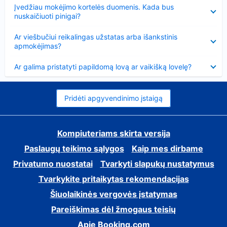
Suglausta
Įvedžiau mokėjimo kortelės duomenis. Kada bus
nuskaičiuoti pinigai?
Suglausta
Ar viešbučiui reikalingas užstatas arba išankstinis
apmokėjimas?
Suglausta
Ar galima pristatyti papildomą lovą ar vaikišką lovelę?
Pridėti apgyvendinimo įstaigą
Kompiuteriams skirta versija
Paslaugų teikimo sąlygos
Kaip mes dirbame
Privatumo nuostatai
Tvarkyti slapukų nustatymus
Tvarkykite pritaikytas rekomendacijas
Šiuolaikinės vergovės įstatymas
Pareiškimas dėl žmogaus teisių
Apie Booking.com