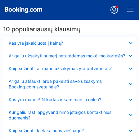
10 populiariausių klausimų
Suglausta
Kas yra įskaičiuota į kainą?
Suglausta
Ar galiu užsakyti numerį neturėdamas mokėjimo kortelės?
Suglausta
Kaip sužinoti, ar mano užsakymas yra patvirtintas?
Suglausta
Ar galiu atšaukti arba pakeisti savo užsakymą
Booking.com svetainėje?
Suglausta
Kas yra mano PIN kodas ir kam man jo reikia?
Suglausta
Kur galiu rasti apgyvendinimo įstaigos kontaktinius
duomenis?
Suglausta
Kaip sužinoti, kiek kainuos viešnagė?