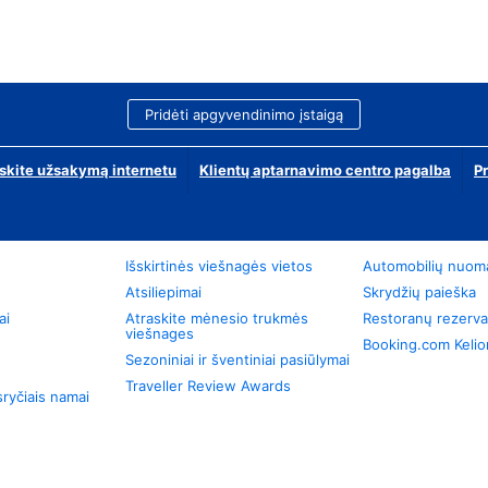
Pridėti apgyvendinimo įstaigą
skite užsakymą internetu
Klientų aptarnavimo centro pagalba
P
Išskirtinės viešnagės vietos
Automobilių nuom
Atsiliepimai
Skrydžių paieška
ai
Atraskite mėnesio trukmės
Restoranų rezerva
viešnages
Booking.com Keli
Sezoniniai ir šventiniai pasiūlymai
Traveller Review Awards
ryčiais namai