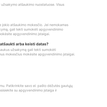
ti užsakymo atšaukimo nuostatuose. Visus
e jokio atšaukimo mokesčio. Jei nemokamas
kymą, gali tekti sumokėti apgyvendinimo
okėsite apgyvendinimo įstaigai.
atšaukti arba keisti datas?
aukus užsakymą gali tekti sumokėti
mus mokesčius mokėsite apgyvendinimo įstaigai.
mu. Patikrinkite savo el. pašto dėžutės gautųjų
usisiekite su apgyvendinimo įstaiga ir