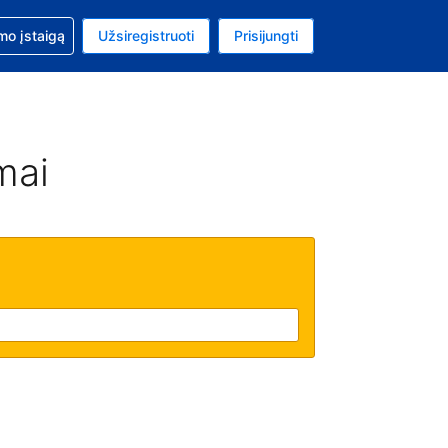
mo
mo įstaigą
Užsiregistruoti
Prisijungti
ta: Jungtinių Valstijų doleris
ta kalba: Lietuvių
mai