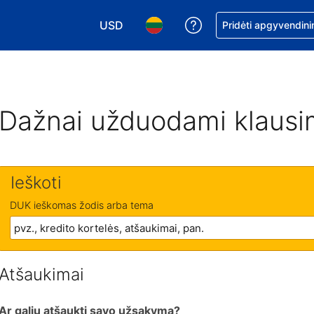
USD
Pagalba dėl užsaky
Pridėti apgyvendini
Pasirinkite valiutą. Jūsų pasirinkta valiu
Pasirinkite kalbą. Jūsų pasirink
Dažnai užduodami klausi
Ieškoti
DUK ieškomas žodis arba tema
Atšaukimai
Ar galiu atšaukti savo užsakymą?