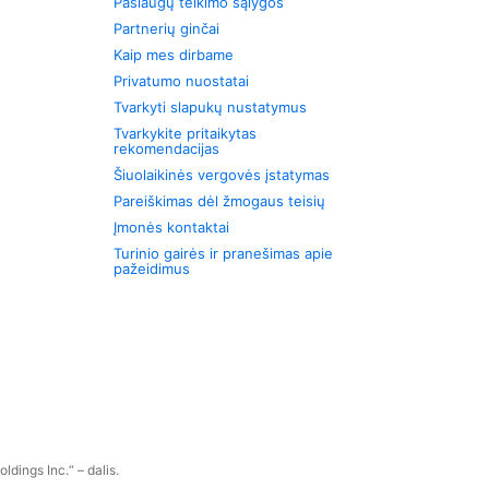
Paslaugų teikimo sąlygos
Partnerių ginčai
Kaip mes dirbame
Privatumo nuostatai
Tvarkyti slapukų nustatymus
Tvarkykite pritaikytas
rekomendacijas
Šiuolaikinės vergovės įstatymas
Pareiškimas dėl žmogaus teisių
Įmonės kontaktai
Turinio gairės ir pranešimas apie
pažeidimus
dings Inc.“ – dalis.