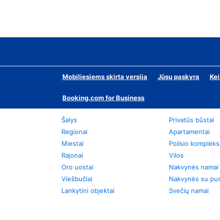
Mobiliesiems skirta versija
Jūsų paskyra
Kei
Booking.com for Business
Šalys
Privatūs būstai
Regionai
Apartamentai
Miestai
Poilsio kompleks
Rajonai
Vilos
Oro uostai
Nakvynės namai
Viešbučiai
Nakvynės su pus
Lankytini objektai
Svečių namai