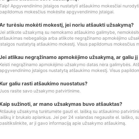
Taip! Apgyvendinimo įstaigos nustatyti atšaukimo mokesčiai nurody
papildomus mokesčius mokėsite apgyvendinimo įstaigai.
Ar turėsiu mokėti mokestį, jei noriu atšaukti užsakymą?
Jei atlikote užsakymą su nemokamo atšaukimo galimybe, nemokėsit
atšaukimas nebegalioja arba atlikote negrąžinamo apmokėjimo užsa
įstaigos nustatytą atšaukimo mokestį. Visus papildomus mokesčius m
Jei atlikau negrąžinamo apmokėjimo užsakymą, ar galiu jį 
Keisti negrąžinamo apmokėjimo užsakymo datas nėra galimybės. Atš
apgyvendinimo įstaigos nustatytą atšaukimo mokestį. Visus papildo
Kur galiu rasti atšaukimo nuostatus?
Juos rasite savo užsakymo patvirtinime.
Kaip sužinoti, ar mano užsakymas buvo atšauktas?
Atšaukę užsakymą turėtumėte gauti el. laišką su atšaukimo patvirtini
laiškų ir brukalo aplankus. Jei per 24 valandas negausite el. laiško, s
pasitikslinkite, ar ji gavo informaciją apie užsakymo atšaukimą.