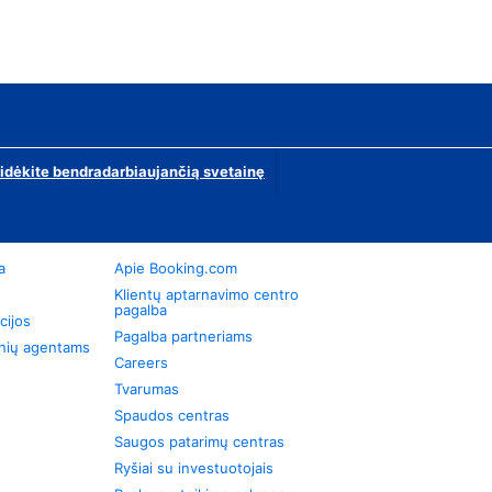
ridėkite bendradarbiaujančią svetainę
a
Apie Booking.com
Klientų aptarnavimo centro
pagalba
cijos
Pagalba partneriams
onių agentams
Careers
Tvarumas
Spaudos centras
Saugos patarimų centras
Ryšiai su investuotojais