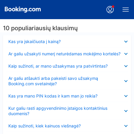
10 populiariausių klausimų
Suglausta
Kas yra įskaičiuota į kainą?
Suglausta
Ar galiu užsakyti numerį neturėdamas mokėjimo kortelės?
Suglausta
Kaip sužinoti, ar mano užsakymas yra patvirtintas?
Suglausta
Ar galiu atšaukti arba pakeisti savo užsakymą
Booking.com svetainėje?
Suglausta
Kas yra mano PIN kodas ir kam man jo reikia?
Suglausta
Kur galiu rasti apgyvendinimo įstaigos kontaktinius
duomenis?
Suglausta
Kaip sužinoti, kiek kainuos viešnagė?