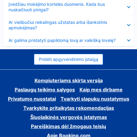
Suglausta
Įvedžiau mokėjimo kortelės duomenis. Kada bus
nuskaičiuoti pinigai?
Suglausta
Ar viešbučiui reikalingas užstatas arba išankstinis
apmokėjimas?
Suglausta
Ar galima pristatyti papildomą lovą ar vaikišką lovelę?
Pridėti apgyvendinimo įstaigą
Kompiuteriams skirta versija
Paslaugų teikimo sąlygos
Kaip mes dirbame
Privatumo nuostatai
Tvarkyti slapukų nustatymus
Tvarkykite pritaikytas rekomendacijas
Šiuolaikinės vergovės įstatymas
Pareiškimas dėl žmogaus teisių
Apie Booking.com