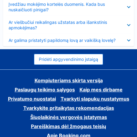
Suglausta
Įvedžiau mokėjimo kortelės duomenis. Kada bus
nuskaičiuoti pinigai?
Suglausta
Ar viešbučiui reikalingas užstatas arba išankstinis
apmokėjimas?
Suglausta
Ar galima pristatyti papildomą lovą ar vaikišką lovelę?
Pridėti apgyvendinimo įstaigą
Kompiuteriams skirta versija
Paslaugų teikimo sąlygos
Kaip mes dirbame
Privatumo nuostatai
Tvarkyti slapukų nustatymus
Tvarkykite pritaikytas rekomendacijas
Šiuolaikinės vergovės įstatymas
Pareiškimas dėl žmogaus teisių
Apie Booking.com