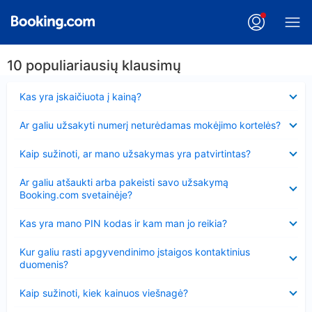
10 populiariausių klausimų
Suglausta
Kas yra įskaičiuota į kainą?
Suglausta
Ar galiu užsakyti numerį neturėdamas mokėjimo kortelės?
Suglausta
Kaip sužinoti, ar mano užsakymas yra patvirtintas?
Suglausta
Ar galiu atšaukti arba pakeisti savo užsakymą
Booking.com svetainėje?
Suglausta
Kas yra mano PIN kodas ir kam man jo reikia?
Suglausta
Kur galiu rasti apgyvendinimo įstaigos kontaktinius
duomenis?
Suglausta
Kaip sužinoti, kiek kainuos viešnagė?