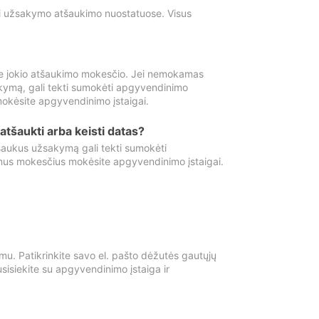
ti užsakymo atšaukimo nuostatuose. Visus
e jokio atšaukimo mokesčio. Jei nemokamas
kymą, gali tekti sumokėti apgyvendinimo
okėsite apgyvendinimo įstaigai.
atšaukti arba keisti datas?
aukus užsakymą gali tekti sumokėti
mus mokesčius mokėsite apgyvendinimo įstaigai.
mu. Patikrinkite savo el. pašto dėžutės gautųjų
usisiekite su apgyvendinimo įstaiga ir