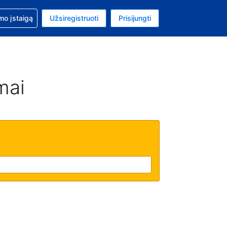
mo
mo įstaigą
Užsiregistruoti
Prisijungti
ta: Jungtinių Valstijų doleris
ta kalba: Lietuvių
mai