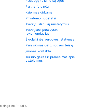
Paslaugų teikimo sąlygos
Partnerių ginčai
Kaip mes dirbame
Privatumo nuostatai
Tvarkyti slapukų nustatymus
Tvarkykite pritaikytas
rekomendacijas
Šiuolaikinės vergovės įstatymas
Pareiškimas dėl žmogaus teisių
Įmonės kontaktai
Turinio gairės ir pranešimas apie
pažeidimus
dings Inc.“ – dalis.