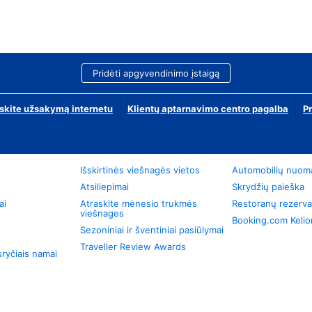
Pridėti apgyvendinimo įstaigą
skite užsakymą internetu
Klientų aptarnavimo centro pagalba
P
Išskirtinės viešnagės vietos
Automobilių nuom
Atsiliepimai
Skrydžių paieška
ai
Atraskite mėnesio trukmės
Restoranų rezerva
viešnages
Booking.com Keli
Sezoniniai ir šventiniai pasiūlymai
Traveller Review Awards
ryčiais namai