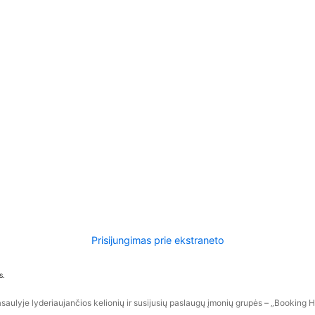
Prisijungimas prie ekstraneto
s.
aulyje lyderiaujančios kelionių ir susijusių paslaugų įmonių grupės – „Booking Hol