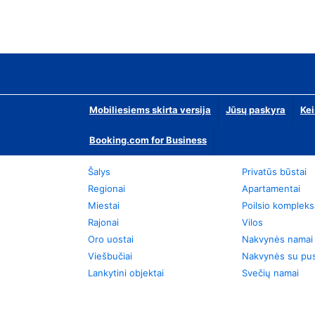
Mobiliesiems skirta versija
Jūsų paskyra
Kei
Booking.com for Business
Šalys
Privatūs būstai
Regionai
Apartamentai
Miestai
Poilsio kompleks
Rajonai
Vilos
Oro uostai
Nakvynės namai
Viešbučiai
Nakvynės su pus
Lankytini objektai
Svečių namai