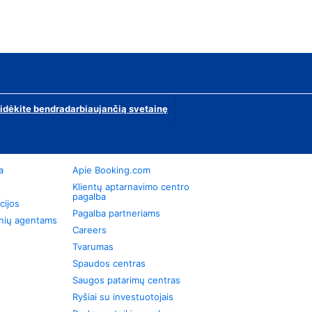
ridėkite bendradarbiaujančią svetainę
a
Apie Booking.com
Klientų aptarnavimo centro
pagalba
cijos
Pagalba partneriams
onių agentams
Careers
Tvarumas
Spaudos centras
Saugos patarimų centras
Ryšiai su investuotojais