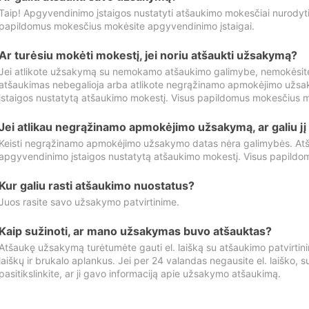
Taip! Apgyvendinimo įstaigos nustatyti atšaukimo mokesčiai nurody
papildomus mokesčius mokėsite apgyvendinimo įstaigai.
Ar turėsiu mokėti mokestį, jei noriu atšaukti užsakymą?
Jei atlikote užsakymą su nemokamo atšaukimo galimybe, nemokėsit
atšaukimas nebegalioja arba atlikote negrąžinamo apmokėjimo užsa
įstaigos nustatytą atšaukimo mokestį. Visus papildomus mokesčius m
Jei atlikau negrąžinamo apmokėjimo užsakymą, ar galiu jį 
Keisti negrąžinamo apmokėjimo užsakymo datas nėra galimybės. Atš
apgyvendinimo įstaigos nustatytą atšaukimo mokestį. Visus papildo
Kur galiu rasti atšaukimo nuostatus?
Juos rasite savo užsakymo patvirtinime.
Kaip sužinoti, ar mano užsakymas buvo atšauktas?
Atšaukę užsakymą turėtumėte gauti el. laišką su atšaukimo patvirtini
laiškų ir brukalo aplankus. Jei per 24 valandas negausite el. laiško, s
pasitikslinkite, ar ji gavo informaciją apie užsakymo atšaukimą.