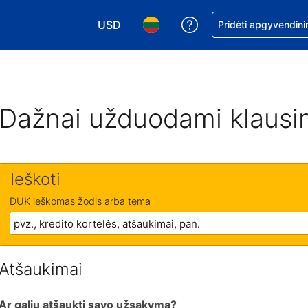
USD
Pagalba dėl užsaky
Pridėti apgyvendini
Pasirinkite valiutą. Jūsų pasirinkta valiu
Pasirinkite kalbą. Jūsų pasirink
Dažnai užduodami klausi
Ieškoti
DUK ieškomas žodis arba tema
Atšaukimai
Ar galiu atšaukti savo užsakymą?