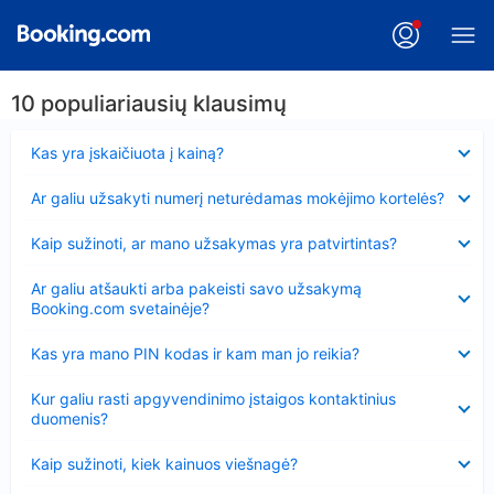
10 populiariausių klausimų
Suglausta
Kas yra įskaičiuota į kainą?
Suglausta
Ar galiu užsakyti numerį neturėdamas mokėjimo kortelės?
Suglausta
Kaip sužinoti, ar mano užsakymas yra patvirtintas?
Suglausta
Ar galiu atšaukti arba pakeisti savo užsakymą
Booking.com svetainėje?
Suglausta
Kas yra mano PIN kodas ir kam man jo reikia?
Suglausta
Kur galiu rasti apgyvendinimo įstaigos kontaktinius
duomenis?
Suglausta
Kaip sužinoti, kiek kainuos viešnagė?