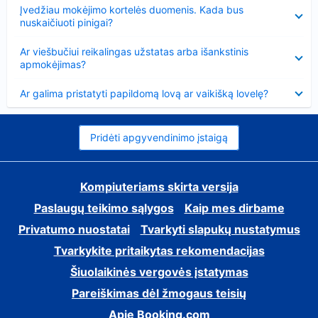
Suglausta
Įvedžiau mokėjimo kortelės duomenis. Kada bus
nuskaičiuoti pinigai?
Suglausta
Ar viešbučiui reikalingas užstatas arba išankstinis
apmokėjimas?
Suglausta
Ar galima pristatyti papildomą lovą ar vaikišką lovelę?
Pridėti apgyvendinimo įstaigą
Kompiuteriams skirta versija
Paslaugų teikimo sąlygos
Kaip mes dirbame
Privatumo nuostatai
Tvarkyti slapukų nustatymus
Tvarkykite pritaikytas rekomendacijas
Šiuolaikinės vergovės įstatymas
Pareiškimas dėl žmogaus teisių
Apie Booking.com