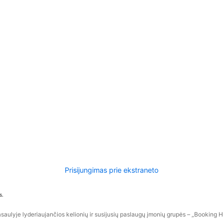
Prisijungimas prie ekstraneto
s.
aulyje lyderiaujančios kelionių ir susijusių paslaugų įmonių grupės – „Booking Hol