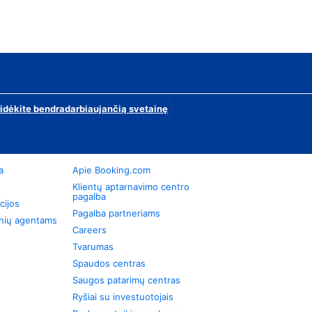
ridėkite bendradarbiaujančią svetainę
a
Apie Booking.com
Klientų aptarnavimo centro
pagalba
cijos
Pagalba partneriams
onių agentams
Careers
Tvarumas
Spaudos centras
Saugos patarimų centras
Ryšiai su investuotojais