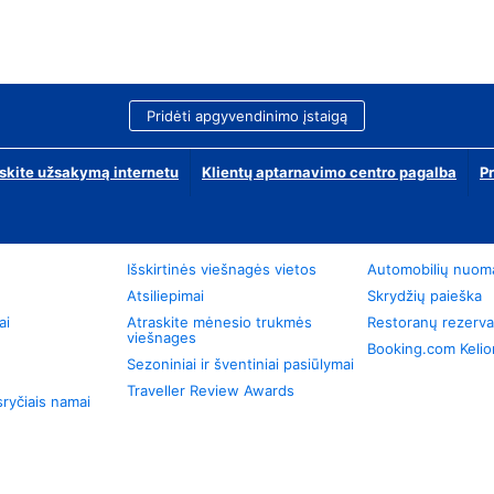
Pridėti apgyvendinimo įstaigą
skite užsakymą internetu
Klientų aptarnavimo centro pagalba
P
Išskirtinės viešnagės vietos
Automobilių nuom
Atsiliepimai
Skrydžių paieška
ai
Atraskite mėnesio trukmės
Restoranų rezerva
viešnages
Booking.com Keli
Sezoniniai ir šventiniai pasiūlymai
Traveller Review Awards
ryčiais namai