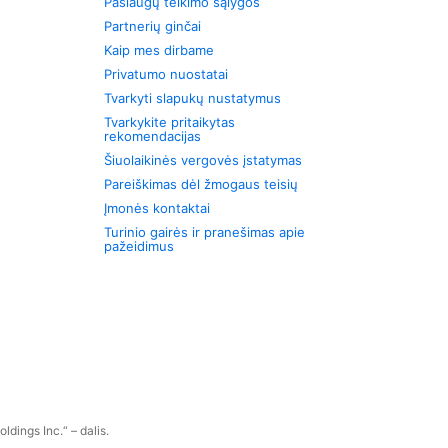
Paslaugų teikimo sąlygos
Partnerių ginčai
Kaip mes dirbame
Privatumo nuostatai
Tvarkyti slapukų nustatymus
Tvarkykite pritaikytas
rekomendacijas
Šiuolaikinės vergovės įstatymas
Pareiškimas dėl žmogaus teisių
Įmonės kontaktai
Turinio gairės ir pranešimas apie
pažeidimus
dings Inc.“ – dalis.