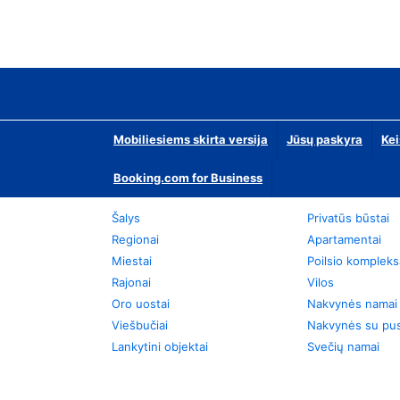
Mobiliesiems skirta versija
Jūsų paskyra
Kei
Booking.com for Business
Šalys
Privatūs būstai
Regionai
Apartamentai
Miestai
Poilsio kompleks
Rajonai
Vilos
Oro uostai
Nakvynės namai
Viešbučiai
Nakvynės su pus
Lankytini objektai
Svečių namai