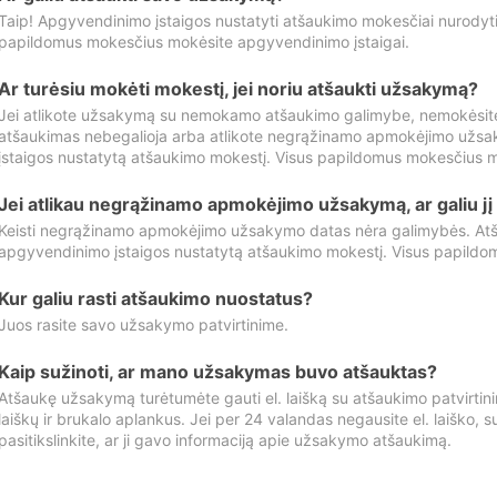
Taip! Apgyvendinimo įstaigos nustatyti atšaukimo mokesčiai nurody
papildomus mokesčius mokėsite apgyvendinimo įstaigai.
Ar turėsiu mokėti mokestį, jei noriu atšaukti užsakymą?
Jei atlikote užsakymą su nemokamo atšaukimo galimybe, nemokėsit
atšaukimas nebegalioja arba atlikote negrąžinamo apmokėjimo užsa
įstaigos nustatytą atšaukimo mokestį. Visus papildomus mokesčius m
Jei atlikau negrąžinamo apmokėjimo užsakymą, ar galiu jį 
Keisti negrąžinamo apmokėjimo užsakymo datas nėra galimybės. Atš
apgyvendinimo įstaigos nustatytą atšaukimo mokestį. Visus papildo
Kur galiu rasti atšaukimo nuostatus?
Juos rasite savo užsakymo patvirtinime.
Kaip sužinoti, ar mano užsakymas buvo atšauktas?
Atšaukę užsakymą turėtumėte gauti el. laišką su atšaukimo patvirtini
laiškų ir brukalo aplankus. Jei per 24 valandas negausite el. laiško, s
pasitikslinkite, ar ji gavo informaciją apie užsakymo atšaukimą.