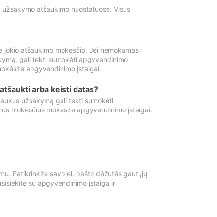
ti užsakymo atšaukimo nuostatuose. Visus
e jokio atšaukimo mokesčio. Jei nemokamas
kymą, gali tekti sumokėti apgyvendinimo
okėsite apgyvendinimo įstaigai.
atšaukti arba keisti datas?
aukus užsakymą gali tekti sumokėti
mus mokesčius mokėsite apgyvendinimo įstaigai.
mu. Patikrinkite savo el. pašto dėžutės gautųjų
usisiekite su apgyvendinimo įstaiga ir