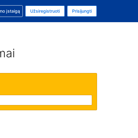
mo
mo įstaigą
Užsiregistruoti
Prisijungti
uta: Euras
ta kalba: Lietuvių
mai