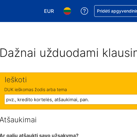
EUR
Pagalba dėl užsaky
Pridėti apgyvendini
Pasirinkite valiutą. Jūsų pasirinkta vali
Pasirinkite kalbą. Jūsų pasirink
Dažnai užduodami klausi
Ieškoti
DUK ieškomas žodis arba tema
Atšaukimai
Ar galiu atšaukti savo užsakymą?