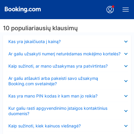
10 populiariausių klausimų
Suglausta
Kas yra įskaičiuota į kainą?
Suglausta
Ar galiu užsakyti numerį neturėdamas mokėjimo kortelės?
Suglausta
Kaip sužinoti, ar mano užsakymas yra patvirtintas?
Suglausta
Ar galiu atšaukti arba pakeisti savo užsakymą
Booking.com svetainėje?
Suglausta
Kas yra mano PIN kodas ir kam man jo reikia?
Suglausta
Kur galiu rasti apgyvendinimo įstaigos kontaktinius
duomenis?
Suglausta
Kaip sužinoti, kiek kainuos viešnagė?