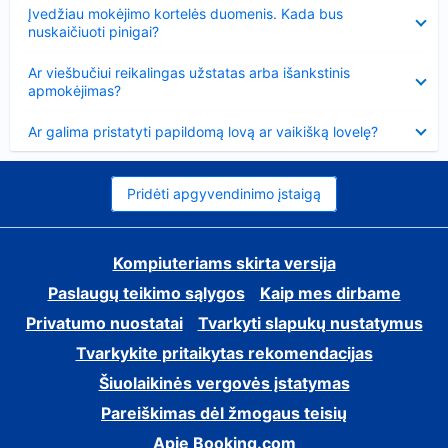
Suglausta
Įvedžiau mokėjimo kortelės duomenis. Kada bus
nuskaičiuoti pinigai?
Suglausta
Ar viešbučiui reikalingas užstatas arba išankstinis
apmokėjimas?
Suglausta
Ar galima pristatyti papildomą lovą ar vaikišką lovelę?
Pridėti apgyvendinimo įstaigą
Kompiuteriams skirta versija
Paslaugų teikimo sąlygos
Kaip mes dirbame
Privatumo nuostatai
Tvarkyti slapukų nustatymus
Tvarkykite pritaikytas rekomendacijas
Šiuolaikinės vergovės įstatymas
Pareiškimas dėl žmogaus teisių
Apie Booking.com