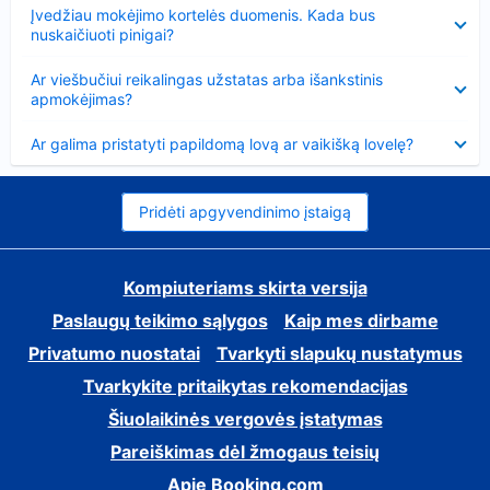
Suglausta
Įvedžiau mokėjimo kortelės duomenis. Kada bus
nuskaičiuoti pinigai?
Suglausta
Ar viešbučiui reikalingas užstatas arba išankstinis
apmokėjimas?
Suglausta
Ar galima pristatyti papildomą lovą ar vaikišką lovelę?
Pridėti apgyvendinimo įstaigą
Kompiuteriams skirta versija
Paslaugų teikimo sąlygos
Kaip mes dirbame
Privatumo nuostatai
Tvarkyti slapukų nustatymus
Tvarkykite pritaikytas rekomendacijas
Šiuolaikinės vergovės įstatymas
Pareiškimas dėl žmogaus teisių
Apie Booking.com