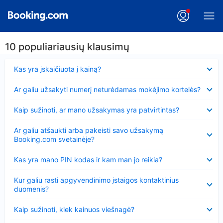
10 populiariausių klausimų
Suglausta
Kas yra įskaičiuota į kainą?
Suglausta
Ar galiu užsakyti numerį neturėdamas mokėjimo kortelės?
Suglausta
Kaip sužinoti, ar mano užsakymas yra patvirtintas?
Suglausta
Ar galiu atšaukti arba pakeisti savo užsakymą
Booking.com svetainėje?
Suglausta
Kas yra mano PIN kodas ir kam man jo reikia?
Suglausta
Kur galiu rasti apgyvendinimo įstaigos kontaktinius
duomenis?
Suglausta
Kaip sužinoti, kiek kainuos viešnagė?