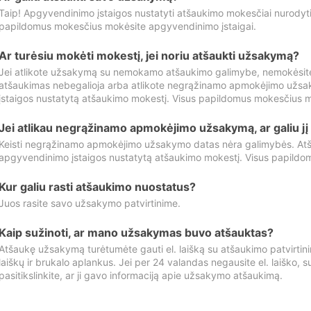
Taip! Apgyvendinimo įstaigos nustatyti atšaukimo mokesčiai nurody
papildomus mokesčius mokėsite apgyvendinimo įstaigai.
Ar turėsiu mokėti mokestį, jei noriu atšaukti užsakymą?
Jei atlikote užsakymą su nemokamo atšaukimo galimybe, nemokėsit
atšaukimas nebegalioja arba atlikote negrąžinamo apmokėjimo užsa
įstaigos nustatytą atšaukimo mokestį. Visus papildomus mokesčius m
Jei atlikau negrąžinamo apmokėjimo užsakymą, ar galiu jį 
Keisti negrąžinamo apmokėjimo užsakymo datas nėra galimybės. Atš
apgyvendinimo įstaigos nustatytą atšaukimo mokestį. Visus papildo
Kur galiu rasti atšaukimo nuostatus?
Juos rasite savo užsakymo patvirtinime.
Kaip sužinoti, ar mano užsakymas buvo atšauktas?
Atšaukę užsakymą turėtumėte gauti el. laišką su atšaukimo patvirtini
laiškų ir brukalo aplankus. Jei per 24 valandas negausite el. laiško, s
pasitikslinkite, ar ji gavo informaciją apie užsakymo atšaukimą.