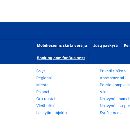
Mobiliesiems skirta versija
Jūsų paskyra
Kei
Booking.com for Business
Šalys
Privatūs būstai
Regionai
Apartamentai
Miestai
Poilsio kompleks
Rajonai
Vilos
Oro uostai
Nakvynės namai
Viešbučiai
Nakvynės su pus
Lankytini objektai
Svečių namai