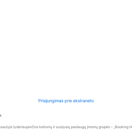
Prisijungimas prie ekstraneto
s.
aulyje lyderiaujančios kelionių ir susijusių paslaugų įmonių grupės – „Booking Hol