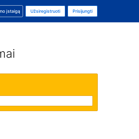
mo
mo įstaigą
Užsiregistruoti
Prisijungti
uta: Euras
ta kalba: Lietuvių
mai