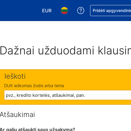
EUR
Pagalba dėl užsaky
Pridėti apgyvendini
Pasirinkite valiutą. Jūsų pasirinkta vali
Pasirinkite kalbą. Jūsų pasirink
Dažnai užduodami klausi
Ieškoti
DUK ieškomas žodis arba tema
Atšaukimai
Ar galiu atšaukti savo užsakymą?