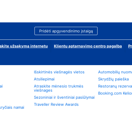
Pridėti apgyvendinimo įstaigą
skite užsakymą internetu
Klientų aptarnavimo centro pagalba
P
Išskirtinės viešnagės vietos
Automobilių nuom
Atsiliepimai
Skrydžių paieška
ai
Atraskite mėnesio trukmės
Restoranų rezerva
viešnages
Booking.com Keli
Sezoniniai ir šventiniai pasiūlymai
Traveller Review Awards
ryčiais namai