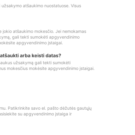
ti užsakymo atšaukimo nuostatuose. Visus
e jokio atšaukimo mokesčio. Jei nemokamas
kymą, gali tekti sumokėti apgyvendinimo
okėsite apgyvendinimo įstaigai.
atšaukti arba keisti datas?
aukus užsakymą gali tekti sumokėti
mus mokesčius mokėsite apgyvendinimo įstaigai.
mu. Patikrinkite savo el. pašto dėžutės gautųjų
usisiekite su apgyvendinimo įstaiga ir