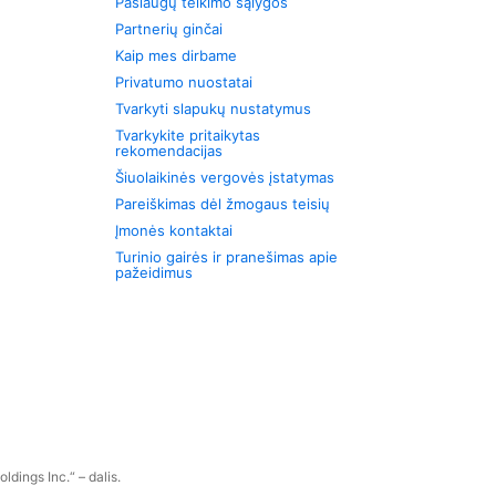
Paslaugų teikimo sąlygos
Partnerių ginčai
Kaip mes dirbame
Privatumo nuostatai
Tvarkyti slapukų nustatymus
Tvarkykite pritaikytas
rekomendacijas
Šiuolaikinės vergovės įstatymas
Pareiškimas dėl žmogaus teisių
Įmonės kontaktai
Turinio gairės ir pranešimas apie
pažeidimus
dings Inc.“ – dalis.