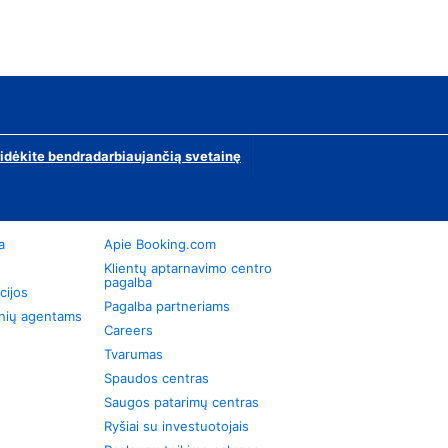
ridėkite bendradarbiaujančią svetainę
a
Apie Booking.com
Klientų aptarnavimo centro
pagalba
cijos
Pagalba partneriams
onių agentams
Careers
Tvarumas
Spaudos centras
Saugos patarimų centras
Ryšiai su investuotojais