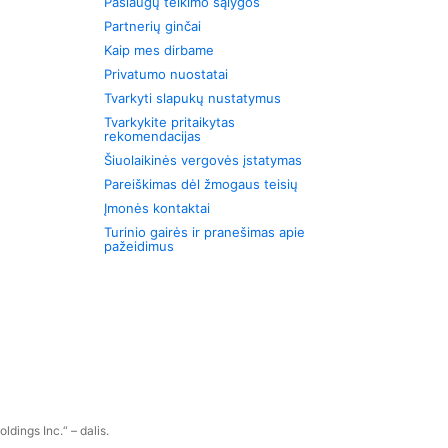
Paslaugų teikimo sąlygos
Partnerių ginčai
Kaip mes dirbame
Privatumo nuostatai
Tvarkyti slapukų nustatymus
Tvarkykite pritaikytas
rekomendacijas
Šiuolaikinės vergovės įstatymas
Pareiškimas dėl žmogaus teisių
Įmonės kontaktai
Turinio gairės ir pranešimas apie
pažeidimus
dings Inc.“ – dalis.