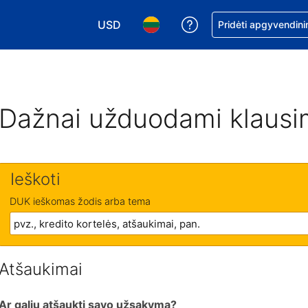
USD
Pagalba dėl užsaky
Pridėti apgyvendini
Pasirinkite valiutą. Jūsų pasirinkta valiu
Pasirinkite kalbą. Jūsų pasirink
Dažnai užduodami klausi
Ieškoti
DUK ieškomas žodis arba tema
Atšaukimai
Ar galiu atšaukti savo užsakymą?