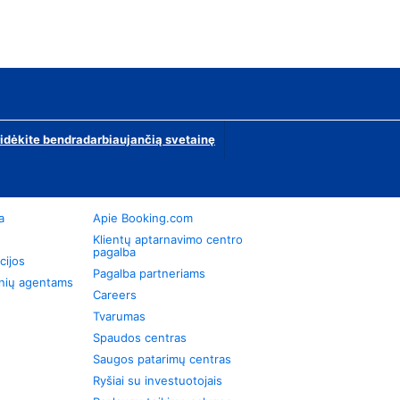
ridėkite bendradarbiaujančią svetainę
a
Apie Booking.com
Klientų aptarnavimo centro
pagalba
cijos
Pagalba partneriams
onių agentams
Careers
Tvarumas
Spaudos centras
Saugos patarimų centras
Ryšiai su investuotojais