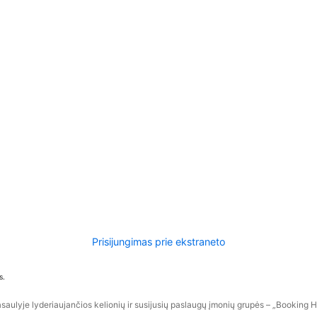
Prisijungimas prie ekstraneto
s.
aulyje lyderiaujančios kelionių ir susijusių paslaugų įmonių grupės – „Booking Hol