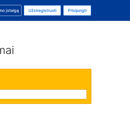
mo
mo įstaigą
Užsiregistruoti
Prisijungti
ta: Jungtinių Valstijų doleris
ta kalba: Lietuvių
mai