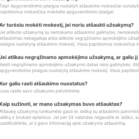
Taip! Apgyvendinimo įstaigos nustatyti atšaukimo mokesčiai nurody
papildomus mokesčius mokėsite apgyvendinimo įstaigai.
Ar turėsiu mokėti mokestį, jei noriu atšaukti užsakymą?
Jei atlikote užsakymą su nemokamo atšaukimo galimybe, nemokėsit
atšaukimas nebegalioja arba atlikote negrąžinamo apmokėjimo užsa
įstaigos nustatytą atšaukimo mokestį. Visus papildomus mokesčius m
Jei atlikau negrąžinamo apmokėjimo užsakymą, ar galiu jį 
Keisti negrąžinamo apmokėjimo užsakymo datas nėra galimybės. Atš
apgyvendinimo įstaigos nustatytą atšaukimo mokestį. Visus papildo
Kur galiu rasti atšaukimo nuostatus?
Juos rasite savo užsakymo patvirtinime.
Kaip sužinoti, ar mano užsakymas buvo atšauktas?
Atšaukę užsakymą turėtumėte gauti el. laišką su atšaukimo patvirtini
laiškų ir brukalo aplankus. Jei per 24 valandas negausite el. laiško, s
pasitikslinkite, ar ji gavo informaciją apie užsakymo atšaukimą.