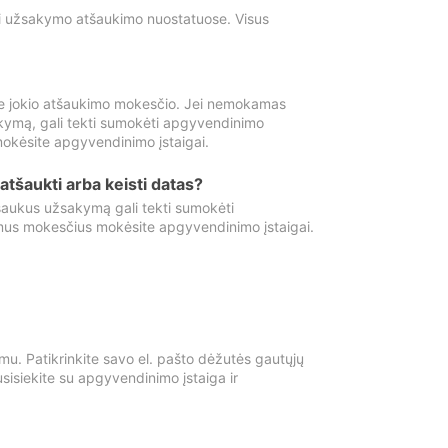
ti užsakymo atšaukimo nuostatuose. Visus
e jokio atšaukimo mokesčio. Jei nemokamas
kymą, gali tekti sumokėti apgyvendinimo
okėsite apgyvendinimo įstaigai.
atšaukti arba keisti datas?
aukus užsakymą gali tekti sumokėti
mus mokesčius mokėsite apgyvendinimo įstaigai.
mu. Patikrinkite savo el. pašto dėžutės gautųjų
usisiekite su apgyvendinimo įstaiga ir