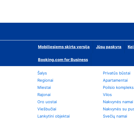
Mobiliesiems skirta versija
Jūsų paskyra
Kei
Booking.com for Business
Šalys
Privatūs būstai
Regionai
Apartamentai
Miestai
Poilsio kompleks
Rajonai
Vilos
Oro uostai
Nakvynės namai
Viešbučiai
Nakvynės su pus
Lankytini objektai
Svečių namai