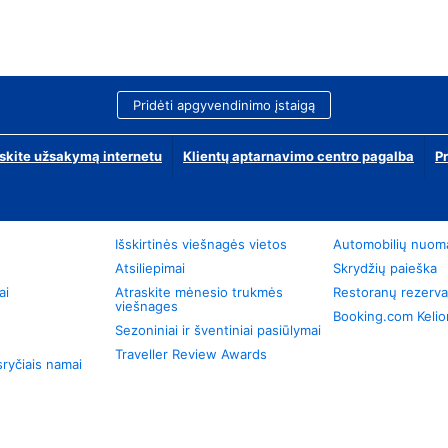
Pridėti apgyvendinimo įstaigą
skite užsakymą internetu
Klientų aptarnavimo centro pagalba
P
Išskirtinės viešnagės vietos
Automobilių nuom
Atsiliepimai
Skrydžių paieška
ai
Atraskite mėnesio trukmės
Restoranų rezerva
viešnages
Booking.com Keli
Sezoniniai ir šventiniai pasiūlymai
Traveller Review Awards
ryčiais namai