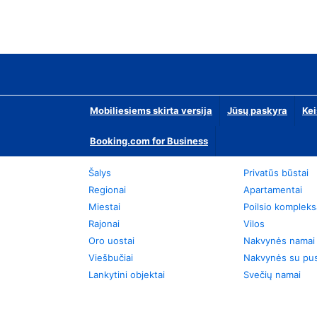
Mobiliesiems skirta versija
Jūsų paskyra
Kei
Booking.com for Business
Šalys
Privatūs būstai
Regionai
Apartamentai
Miestai
Poilsio kompleks
Rajonai
Vilos
Oro uostai
Nakvynės namai
Viešbučiai
Nakvynės su pus
Lankytini objektai
Svečių namai