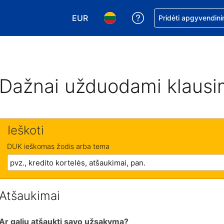
EUR
Pagalba dėl užsaky
Pridėti apgyvendini
Pasirinkite valiutą. Jūsų pasirinkta vali
Pasirinkite kalbą. Jūsų pasirink
Dažnai užduodami klausi
Ieškoti
DUK ieškomas žodis arba tema
Atšaukimai
Ar galiu atšaukti savo užsakymą?