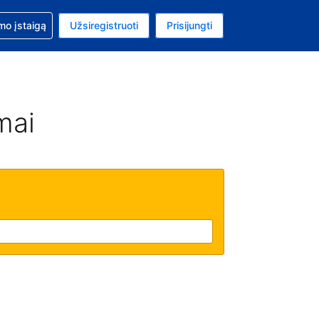
mo
mo įstaigą
Užsiregistruoti
Prisijungti
uta: Euras
ta kalba: Lietuvių
mai