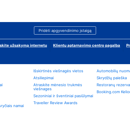
Pridėti apgyvendinimo įstaigą
skite užsakymą internetu
Klientų aptarnavimo centro pagalba
P
Išskirtinės viešnagės vietos
Automobilių nuom
Atsiliepimai
Skrydžių paieška
ai
Atraskite mėnesio trukmės
Restoranų rezerva
viešnages
Booking.com Keli
Sezoniniai ir šventiniai pasiūlymai
Traveller Review Awards
ryčiais namai