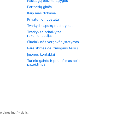
Paslaugų teikimo sąlygos
Partnerių ginčai
Kaip mes dirbame
Privatumo nuostatai
Tvarkyti slapukų nustatymus
Tvarkykite pritaikytas
rekomendacijas
Šiuolaikinės vergovės įstatymas
Pareiškimas dėl žmogaus teisių
Įmonės kontaktai
Turinio gairės ir pranešimas apie
pažeidimus
dings Inc.“ – dalis.