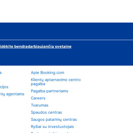
ridėkite bendradarbiaujančią svetainę
a
Apie Booking.com
Klientų aptarnavimo centro
pagalba
cijos
Pagalba partneriams
onių agentams
Careers
Tvarumas
Spaudos centras
Saugos patarimų centras
Ryšiai su investuotojais