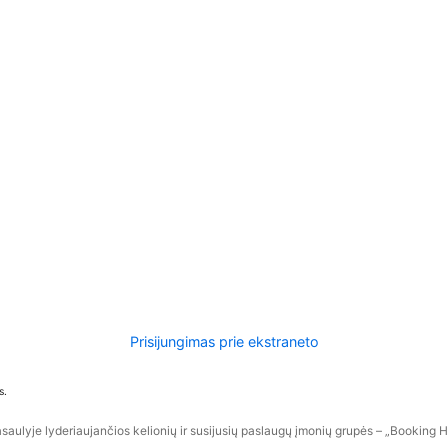
Prisijungimas prie ekstraneto
s.
aulyje lyderiaujančios kelionių ir susijusių paslaugų įmonių grupės – „Booking Hol