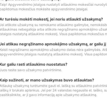
Taip! Apgyvendinimo įstaigos nustatyti atšaukimo mokesčiai nurody
papildomus mokesčius mokėsite apgyvendinimo įstaigai.
Ar turėsiu mokėti mokestį, jei noriu atšaukti užsakymą?
Jei atlikote užsakymą su nemokamo atšaukimo galimybe, nemokėsit
atšaukimas nebegalioja arba atlikote negrąžinamo apmokėjimo užsa
įstaigos nustatytą atšaukimo mokestį. Visus papildomus mokesčius m
Jei atlikau negrąžinamo apmokėjimo užsakymą, ar galiu jį 
Keisti negrąžinamo apmokėjimo užsakymo datas nėra galimybės. Atš
apgyvendinimo įstaigos nustatytą atšaukimo mokestį. Visus papildo
Kur galiu rasti atšaukimo nuostatus?
Juos rasite savo užsakymo patvirtinime.
Kaip sužinoti, ar mano užsakymas buvo atšauktas?
Atšaukę užsakymą turėtumėte gauti el. laišką su atšaukimo patvirtini
laiškų ir brukalo aplankus. Jei per 24 valandas negausite el. laiško, s
pasitikslinkite, ar ji gavo informaciją apie užsakymo atšaukimą.