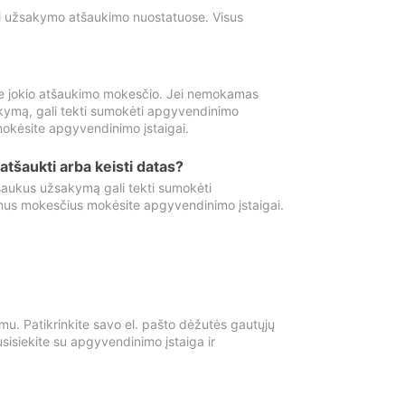
ti užsakymo atšaukimo nuostatuose. Visus
e jokio atšaukimo mokesčio. Jei nemokamas
kymą, gali tekti sumokėti apgyvendinimo
okėsite apgyvendinimo įstaigai.
atšaukti arba keisti datas?
aukus užsakymą gali tekti sumokėti
mus mokesčius mokėsite apgyvendinimo įstaigai.
mu. Patikrinkite savo el. pašto dėžutės gautųjų
usisiekite su apgyvendinimo įstaiga ir